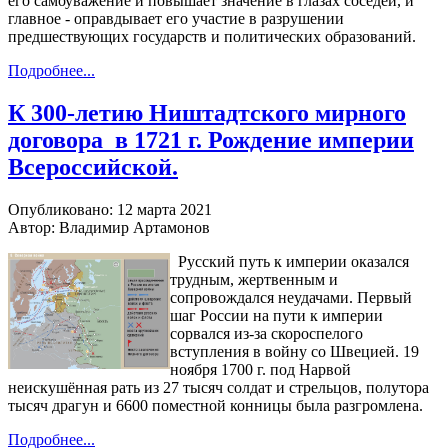
его самоуважение и повышает значение в глазах соседей, и
главное - оправдывает его участие в разрушении
предшествующих государств и политических образований.
Подробнее...
К 300-летию Ништадтского мирного
договора в 1721 г. Рождение империи
Всероссийской.
Опубликовано: 12 марта 2021
Автор: Владимир Артамонов
Русский путь к империи оказался
трудным, жертвенным и
сопровождался неудачами. Первый
шаг России на пути к империи
сорвался из-за скороспелого
вступления в войну со Швецией. 19
ноября 1700 г. под Нарвой
неискушённая рать из 27 тысяч солдат и стрельцов, полутора
тысяч драгун и 6600 поместной конницы была разгромлена.
Подробнее...