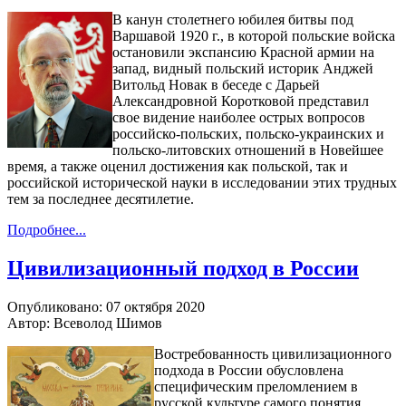
В канун столетнего юбилея битвы под
Варшавой 1920 г., в которой польские войска
остановили экспансию Красной армии на
запад, видный польский историк Анджей
Витольд Новак в беседе с Дарьей
Александровной Коротковой представил
свое видение наиболее острых вопросов
российско-польских, польско-украинских и
польско-литовских отношений в Новейшее
время, а также оценил достижения как польской, так и
российской исторической науки в исследовании этих трудных
тем за последнее десятилетие.
Подробнее...
Цивилизационный подход в России
Опубликовано: 07 октября 2020
Автор: Всеволод Шимов
Востребованность цивилизационного
подхода в России обусловлена
специфическим преломлением в
русской культуре самого понятия