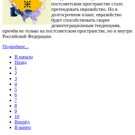
постсоветском пространстве стало
претендовать евразийство. Но в
долгосрочном плане, евразийство
будет способствовать скорее
дезинтеграционным тенденциям,
причём не только на постсоветском пространстве, но и внутри
Российской Федерации.
Подробнее...
В начало
Назад
1
2
3
4
5
6
7
8
9
10
Вперёд
В конец