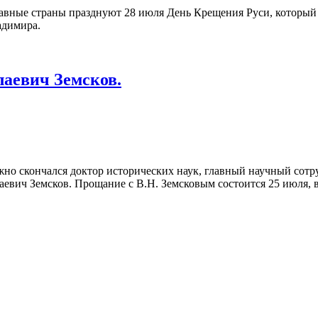
лавные страны празднуют 28 июля День Крещения Руси, который 
адимира.
аевич Земсков.
ижно скончался доктор исторических наук, главный научный сот
вич Земсков. Прощание с В.Н. Земсковым состоится 25 июля, в с