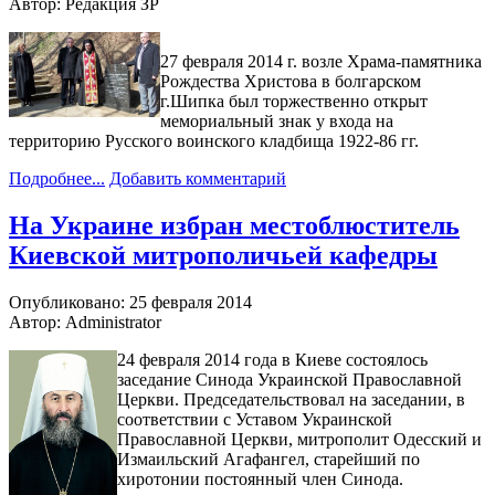
Автор: Редакция ЗР
27 февраля 2014 г. возле Храма-памятника
Рождества Христова в болгарском
г.Шипка был торжественно открыт
мемориальный знак у входа на
территорию Русского воинского кладбища 1922-86 гг.
Подробнее...
Добавить комментарий
На Украине избран местоблюститель
Киевской митрополичьей кафедры
Опубликовано: 25 февраля 2014
Автор: Administrator
24 февраля 2014 года в Киеве состоялось
заседание Синода Украинской Православной
Церкви. Председательствовал на заседании, в
соответствии с Уставом Украинской
Православной Церкви, митрополит Одесский и
Измаильский Агафангел, старейший по
хиротонии постоянный член Синода.