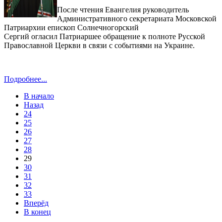
После чтения Евангелия руководитель
Административного секретариата Московской
Патриархии епископ Солнечногорский
Сергий огласил Патриаршее обращение к полноте Русской
Православной Церкви в связи с событиями на Украине.
Подробнее...
В начало
Назад
24
25
26
27
28
29
30
31
32
33
Вперёд
В конец