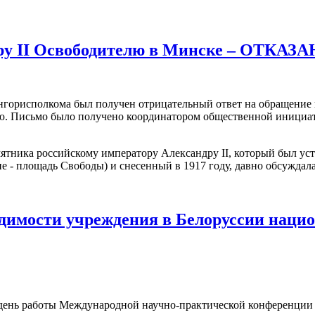
ру II Освободителю в Минске – ОТКАЗА
ингорисполкома был получен отрицательный ответ на обращение
лю. Письмо было получено координатором общественной инициа
ятника российскому императору Александру II, который был ус
е - площадь Свободы) и снесенный в 1917 году, давно обсуждал
одимости учреждения в Белоруссии наци
 день работы Международной научно-практической конференции 