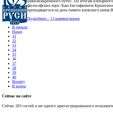
цивилизационного пути». По итогам пленарного 
философских наук Льва Евстафьевича Криштапов
приходящегося на день памяти киевского князя 
Подробнее...
13 комментариев
В начало
Назад
31
32
33
34
35
36
37
38
39
40
Вперёд
В конец
Сейчас на сайте
Сейчас 203 гостей и ни одного зарегистрированного пользовате