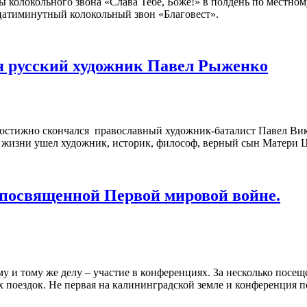
 колокольного звона «Слава Тебе, Боже!» в полдень по местном
цатиминутный колокольный звон «Благовест».
 русский художник Павел Рыженко
опостижно скончался православный художник-баталист Павел Ви
й жизни ушел художник, историк, философ, верный сын Матери Ц
 посвященной Первой мировой войне.
у и тому же делу – участие в конференциях. За несколько посещ
 поездок. Не первая на калининградской земле и конференция п