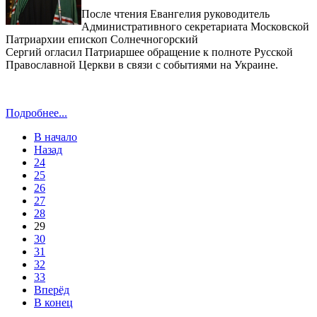
После чтения Евангелия руководитель
Административного секретариата Московской
Патриархии епископ Солнечногорский
Сергий огласил Патриаршее обращение к полноте Русской
Православной Церкви в связи с событиями на Украине.
Подробнее...
В начало
Назад
24
25
26
27
28
29
30
31
32
33
Вперёд
В конец