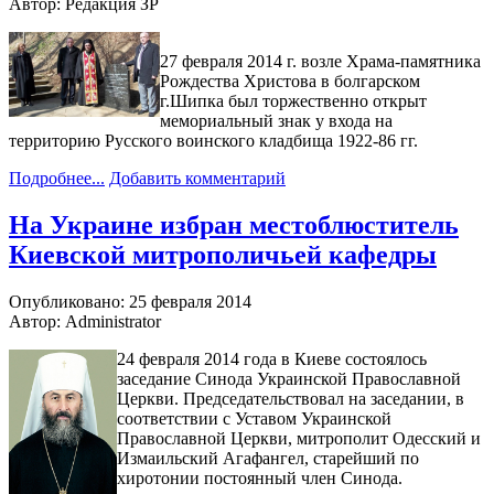
Автор: Редакция ЗР
27 февраля 2014 г. возле Храма-памятника
Рождества Христова в болгарском
г.Шипка был торжественно открыт
мемориальный знак у входа на
территорию Русского воинского кладбища 1922-86 гг.
Подробнее...
Добавить комментарий
На Украине избран местоблюститель
Киевской митрополичьей кафедры
Опубликовано: 25 февраля 2014
Автор: Administrator
24 февраля 2014 года в Киеве состоялось
заседание Синода Украинской Православной
Церкви. Председательствовал на заседании, в
соответствии с Уставом Украинской
Православной Церкви, митрополит Одесский и
Измаильский Агафангел, старейший по
хиротонии постоянный член Синода.