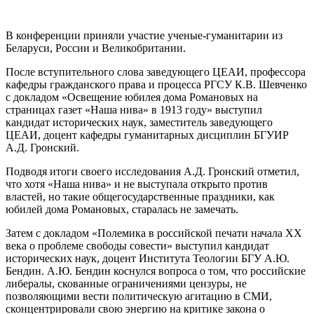
В конференции приняли участие ученые-гуманитарии из
Беларуси, России и Великобритании.
После вступительного слова заведующего ЦЕАИ, профессора
кафедры гражданского права и процесса РГСУ К.В. Шевченко
с докладом «Освещение юбилея дома Романовых на
страницах газет «Наша нива» в 1913 году» выступил
кандидат исторических наук, заместитель заведующего
ЦЕАИ, доцент кафедры гуманитарных дисциплин БГУИР
А.Д. Гронский.
Подводя итоги своего исследования А.Д. Гронский отметил,
что хотя «Наша нива» и не выступала открыто против
властей, но такие общегосударственные праздники, как
юбилей дома Романовых, старалась не замечать.
Затем с докладом «Полемика в российской печати начала ХХ
века о проблеме свободы совести» выступил кандидат
исторических наук, доцент Института Теологии БГУ А.Ю.
Бендин. А.Ю. Бендин коснулся вопроса о том, что российские
либералы, скованные ограничениями цензуры, не
позволяющими вести политическую агитацию в СМИ,
сконцентрировали свою энергию на критике закона о