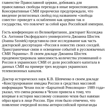
главенстве Православной церкви, добиваясь для
православных свободы перехода в иные вероисповедания.
Консервативные СМИ пророчески предупреждали, что
введение религиозных свобод под названием «свобода
совести» приведет к ослаблению как церкви так и
государства, что повлечет за собой крах Российской империи.
Гость конференции из Великобритании, докторант Колледжа
Св. Антония Оксфордского университета Джоанна Шостек
(Joanna Szostek) представила свое исследование как часть
докторской диссертации «Россия в новостях своих соседей.
Трансграничные связи и освещение событий в русскоязычных
СМИ Украины». В своем докладе Джоанна Шостек
продемонстрировала зависимость количества упоминаний о
России в украинских СМИ от доли российского капитала в
данных СМИ на примере трех ведущих украинских
телевизионных каналов.
Доктор исторических наук К.В. Шевченко в своем докладе
«Конструирование имиджа России в средствах массовой
информации Чехии после «Бархатной Революции» 1989 года»
указал, что смена режима в Чехии привела к тому, что
впервые в истории массовому сознанию чехов был навязан
образ врага в лице России. При этом было отмечено, что
появление очередной волны антироссийской пропаганды