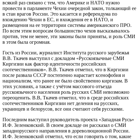
всякий раз связано с тем, что Америке и НАТО нужно
провести в парламенте Чехии очередной закон, толкающий ее
в стан врагов России. Это касается и референдума по
вхождению Чехии в ЕС, и вхождения ее в НАТО, и
размещения на ее территории системы американского ПРО.
По всем этим вопросам большинство чехов высказывалось
против, тем не менее, эти законы были приняты, и роль СМИ
в этом была огромная.
Гость из России, журналист Института русского зарубежья
В.В. Ткачев выступил с докладом «Русскоязычные СМИ
Киргизии как фактор идентичности российских
соотечественников». В.В. Ткачев отметил, что в Киргизии
после развала СССР постепенно нарастает ксенофобия и
национализм, что ранее не было свойственно киргизам. В
этих условиях, а также с учётом массового отъезда
русскоязычного населения роль русских СМИ невозможно
переоценить. В.В, Ткачев отметил, что в среде российских
соотечественников Киргизии нет деления на русских,
украинцев и белорусов, все они считают себя русскими.
Последним выступил руководитель проекта «Западная Русь»
И.Ф. Зеленковский. В своем докладе он рассказал о СМИ
западнорусского направления в дореволюционной России.
И.Ф. Зеленковский отметил, что если говорить о том, какие