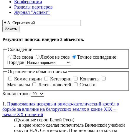
Конференции
Разделы партнеров
Журнал "Аспект"
Искать
Результат поиска: найдено
3
объектов.
Совпадение
Все слова
Любое из слов
Точное совпадение
Порядок
Ограничение области поиска
Комментарии
Категории
Контакты
Материалы
Ленты новостей
Ссылки
Кол-во строк:
1.
Православная церковь и римско-католический костёл в
борьбе за влияние на белорусских землях в конце ХIХ –
начале ХХ столетий
(Духовные герои Белой Руси)
... в крае много сделал попечитель Виленской учебной
округи
Н.А. Сергиевский
. При нём были открыты