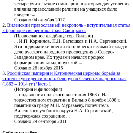
четыре учительские семинарии, в которых для усиления
влияния православной религии на учащихся было
введено ...
Создано 04 октября 2017
2.
Виленский православный некрополь - вступительная статья
к брошюре священника Льва Савицкого.
(Православное кладбище гор. Вильно)
... И.П. Корнилов, П.Н. Батюшков и
Н.А. Сергиевский
.
Эти подвижники внесли исторически весомый вклад в
дело русского народного просвещения в Северо-
Западном крае. Их трудами начался процесс
формирования западнорусской ...
Создано 26 ноября 2015
3.
Российская империя и Католическая церковь: борьба за
этническую идентичность белорусов Северо-Западного края
(1863 – 1914 гг.) Часть 1
(История и философия)
... подавления польского восстания 1863 г. На
торжественном открытии в Вильно 8 ноября 1898 г.
памятника графу М.Н. Муравьёву, попечитель
Виленского учебного округа
Н.А. Сергиевский
,
подтверждая сохранение ...
Создано 29 сентября 2011
Сейчас на сайте