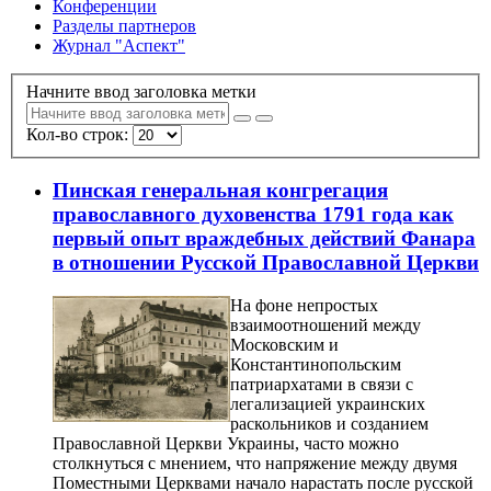
Конференции
Разделы партнеров
Журнал "Аспект"
Начните ввод заголовка метки
Кол-во строк:
Пинская генеральная конгрегация
православного духовенства 1791 года как
первый опыт враждебных действий Фанара
в отношении Русской Православной Церкви
На фоне непростых
взаимоотношений между
Московским и
Константинопольским
патриархатами в связи с
легализацией украинских
раскольников и созданием
Православной Церкви Украины, часто можно
столкнуться с мнением, что напряжение между двумя
Поместными Церквами начало нарастать после русской