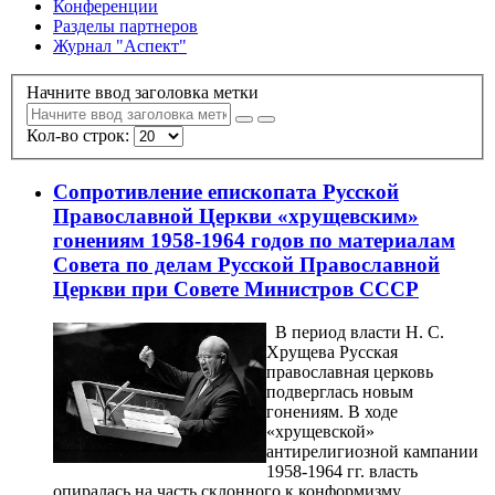
Конференции
Разделы партнеров
Журнал "Аспект"
Начните ввод заголовка метки
Кол-во строк:
Сопротивление епископата Русской
Православной Церкви «хрущевским»
гонениям 1958-1964 годов по материалам
Совета по делам Русской Православной
Церкви при Совете Министров СССР
В период власти Н. С.
Хрущева Русская
православная церковь
подверглась новым
гонениям. В ходе
«хрущевской»
антирелигиозной кампании
1958-1964 гг. власть
опиралась на часть склонного к конформизму