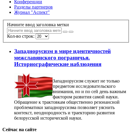
Конференции
Разделы партнеров
Журнал "Аспект"
Начните ввод заголовка метки
Кол-во строк:
Западнорусизм в мире идентичностей
межславянского пограничья.
Историографические наблюдения
Западнорусизм служит не только
предметом исследовательского
внимания, но и по сей день важным
фактором развития самой науки.
Обращение к трактовкам общественно резонансной
проблематики западнорусизма позволяет уяснить
контекст, неоднородность и траекторию развития
белорусской исторической науки.
Сейчас на сайте