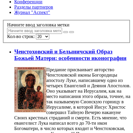
Конференции
Разделы партнеров
Журнал "Аспект"
Начните ввод заголовка метки
Кол-во строк:
Ченстоховский и Белыничский Образ
Божьей Матери: особенности иконографии
Предание присваивает авторство
Ченстоховской иконы Богородицы
апостолу Луке, написавшему одно из
четырех Евангелий и Деяния Апостолов.
Оно указывает на Иерусалим, как на
место написания этого образа, точнее, на
так называемую Сионскую горницу в
Иерусалиме, в которой Иисус Христос
совершил Тайную Вечерю накануне
Своих крестных страданий и смерти. Есть мнение, что
евангелист Лука написал всего до 70-ти икон
Богоматери, в число которых входит и Ченстоховская,