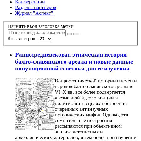
Конференции
Разделы партнеров
Журнал "Аспект"
Начните ввод заголовка метки
Кол-во строк:
Раннесредневековая этническая история
балто-славянского ареала и новые данные
популяционной генетики для ее изучения
Вопрос этнической истории племен и
народов балто-славянского ареала в
VI–X вв. все более подвергается
чрезмерной идеологизации и
политизации в целях построения
очередных антинаучных
исторических мифов. Однако, эти
сомнительные построения
рассыпаются при объективном
анализе летописных и
археологических материалов, и тем более при изучении