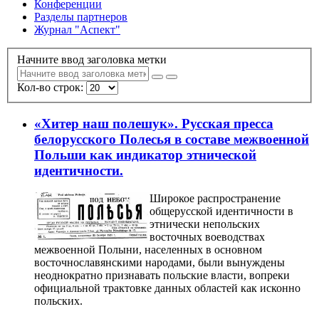
Конференции
Разделы партнеров
Журнал "Аспект"
Начните ввод заголовка метки
Кол-во строк:
«Хитер наш полешук». Русская пресса
белорусского Полесья в составе межвоенной
Польши как индикатор этнической
идентичности.
Широкое распространение
общерусской идентичности в
этнически непольских
восточных воеводствах
межвоенной Полыни, населенных в основном
восточнославянскими народами, были вынуждены
неоднократно признавать польские власти, вопреки
официальной трактовке данных областей как исконно
польских.