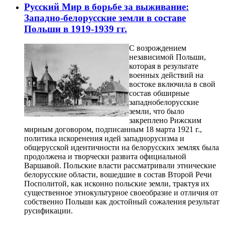
Русский Мир в борьбе за выживание:
Западно-белорусские земли в составе
Польши в 1919-1939 гг.
С возрождением
независимой Польши,
которая в результате
военных действий на
востоке включила в свой
состав обширные
западнобелорусские
земли, что было
закреплено Рижским
мирным договором, подписанным 18 марта 1921 г.,
политика искоренения идей западнорусизма и
общерусской идентичности на белорусских землях была
продолжена и творчески развита официальной
Варшавой. Польские власти рассматривали этнические
белорусские области, вошедшие в состав Второй Речи
Посполитой, как исконно польские земли, трактуя их
существенное этнокультурное своеобразие и отличия от
собственно Польши как достойный сожаления результат
русификации.