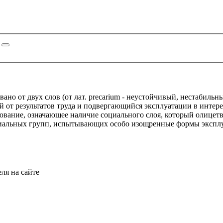
ано от двух слов (от лат. precarium - неустойчивый, нестабильн
й от результатов труда и подвергающийся эксплуатации в интере
вание, означающее наличие социального слоя, который олицетвор
иальных групп, испытывающих особо изощренные формы эксплуат
ля на сайте