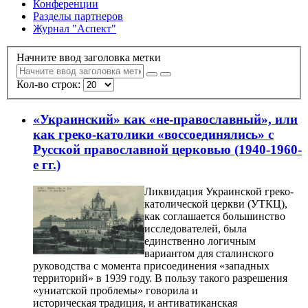
Конференции
Разделы партнеров
Журнал "Аспект"
Начните ввод заголовка метки
Кол-во строк:
«Украинский» как «не-православный», или
как греко-католики «воссоединялись» с
Русской православной церковью (1940-1960-
е гг.)
Ликвидация Украинской греко-
католической церкви (УТКЦ),
как соглашается большинство
исследователей, была
единственно логичным
вариантом для сталинского
руководства с момента присоединения «западных
территорий» в 1939 году. В пользу такого разрешения
«униатской проблемы» говорила и
историческая традиция, и антиватиканская