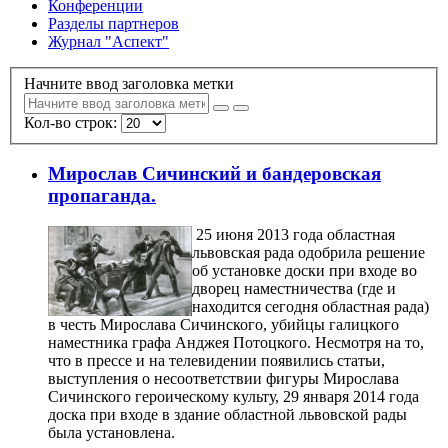
Конференции
Разделы партнеров
Журнал "Аспект"
Начните ввод заголовка метки
Кол-во строк:
Мирослав Сичинский и бандеровская
пропаганда.
25 июня 2013 года областная
львовская рада одобрила решение
об установке доски при входе во
дворец наместничества (где и
находится сегодня областная рада)
в честь Мирослава Сичинского, убийцы галицкого
наместника графа Анджея Потоцкого. Несмотря на то,
что в прессе и на телевидении появились статьи,
выступления о несоответствии фигуры Мирослава
Сичинского героическому культу, 29 января 2014 года
доска при входе в здание областной львовской рады
была установлена.