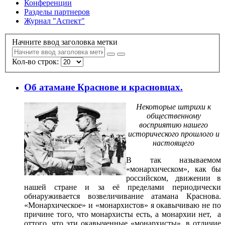
Конференции
Разделы партнеров
Журнал "Аспект"
Начните ввод заголовка метки
Кол-во строк:
Об атамане Краснове и красновцах.
Некоторые штрихи к
общественному
восприятию нашего
исторического прошлого и
настоящего
В так называемом
«монархическом», как бы
российском, движении в
нашей стране и за её пределами периодически
обнаруживается возвеличивание атамана Краснова.
«Монархическое» и «монархистов» я окавычиваю не по
причине того, что монархисты есть, а монархии нет, а
оттого, что эти окавыченные «монархисты», в отличие