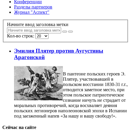
Конференции
Разделы партнеров
Журнал "Аспект"
Начните ввод заголовка метки
Кол-во строк:
Эмилия Плятер против Аугустины
Арагонской
В пантеоне польских героев Э.
Плятер, участвовавшей в
польском восстании 1830-31 г.г.,
отводится заметное место, при
этом польское патриотическое
сознание ничуть не страдает от
моральных противоречий, когда восхваляет деяния
польских легионеров наполеоновской эпохи в Испании
под заезженный напев «За нашу и вашу свободу!».
Сейчас на сайте