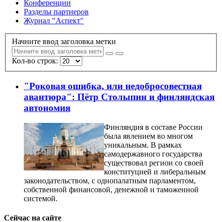
Конференции
Разделы партнеров
Журнал "Аспект"
Начните ввод заголовка метки
Кол-во строк:
"Роковая ошибка, или недобросовестная
авантюра": Пётр Столыпин и финляндская
автономия
Финляндия в составе России
была явлением во многом
уникальным. В рамках
самодержавного государства
существовал регион со своей
конституцией и либеральным
законодательством, с однопалатным парламентом,
собственной финансовой, денежной и таможенной
системой.
Сейчас на сайте