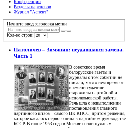
Конференции
Разделы партнеров
Журнал "Аспект"
Начните ввод заголовка метки
Кол-во строк:
Патоличев – Зимянин: неудавшаяся замена.
Часть 1
В советское время
белорусские газеты и
журналы о том событии не
писали, хотя о нем время от
времени судачили
старожилы партийной и
исполкомовской работы.
Речь шла о невыполнении
постановления главного
партийного штаба – самого ЦК КПСС, притом решения,
которое касалось первого лица в партийном руководстве
БССР. В июне 1953 года в Москве сочли нужным