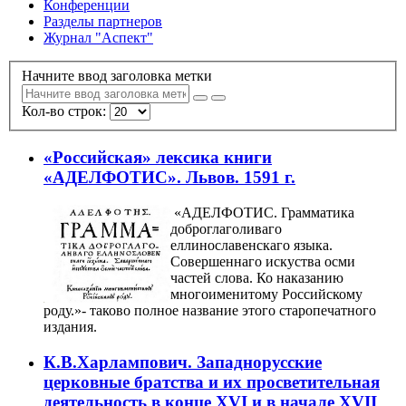
Конференции
Разделы партнеров
Журнал "Аспект"
Начните ввод заголовка метки
Кол-во строк:
«Российская» лексика книги
«АДЕЛФОТИС». Львов. 1591 г.
«АДЕЛФОТИС. Грамматика
доброглаголиваго
еллинославенскаго языка.
Совершеннаго искуства осми
частей слова. Ко наказанию
многоименитому Российскому
роду.»- таково полное название этого старопечатного
издания.
К.В.Харлампович. Западнорусские
церковные братства и их просветительная
деятельность в конце XVI и в начале XVII