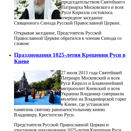
председательством Святейшего
Патриарха Московского и всея
Руси Кирилла состоялось
очередное заседание
Священного Синода Русской Православной Церкви.
Открывая заседание, Предстоятель Русской
Православной Церкви обратился к членам Синода со
словом:
Празднования 1025-летия Крещения Руси в
Киеве
27 июля 2013 года Святейший
Патриарх Московский и всея
Руси Кирилл и Блаженнейший
митрополит Киевский и всея
Украины Владимир совершили
молебен на Владимирской горке
в Киеве, где установлен
памятник святому равноапостольному князю
Владимиру, Крестителю Руси.
Предстоятеля Русской Православной Церкви и
участников празднования 1025-летия Крещения Руси