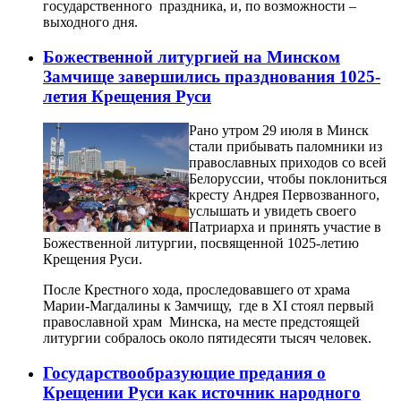
государственного праздника, и, по возможности –
выходного дня.
Божественной литургией на Минском
Замчище завершились празднования 1025-
летия Крещения Руси
Рано утром 29 июля в Минск
стали прибывать паломники из
православных приходов со всей
Белоруссии, чтобы поклониться
кресту Андрея Первозванного,
услышать и увидеть своего
Патриарха и принять участие в
Божественной литургии, посвященной 1025-летию
Крещения Руси.
После Крестного хода, проследовавшего от храма
Марии-Магдалины к Замчищу, где в XI стоял первый
православной храм Минска, на месте предстоящей
литургии собралось около пятидесяти тысяч человек.
Государствообразующие предания о
Крещении Руси как источник народного