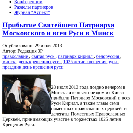
Конференции
Разделы партнеров
Журнал "Аспект"
Прибытие Святейшего Патриарха
Московского и всея Руси в Минск
Опубликовано: 29 июля 2013
Автор: Редакция ЗР
православие
,
святая русь
,
патриарх кирилл
,
белоруссия
,
минск
,
день крещения руси
,
1025 летие крещения руси
,
праздник день крещения руси
28 июля 2013 года поздно вечером в
Минск литерным поездом из Киева
прибыли Патриарх Московский и всея
Руси Кирилл, а также главы семи
поместных православных церквей и
делегаты Поместных Православных
Церквей, принимающих участие в торжествах 1025-летия
Крещения Руси.