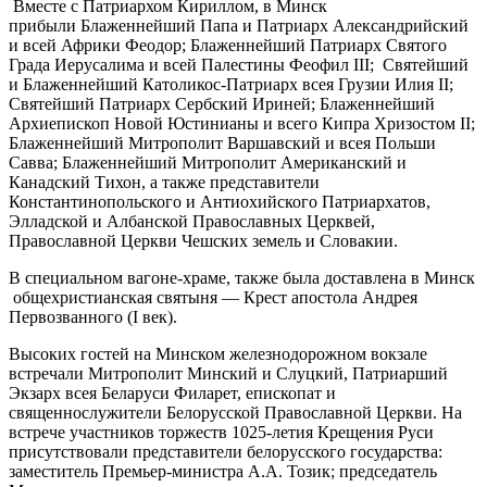
Вместе с Патриархом Кириллом, в Минск
прибыли Блаженнейший Папа и Патриарх Александрийский
и всей Африки Феодор; Блаженнейший Патриарх Святого
Града Иерусалима и всей Палестины Феофил III; Святейший
и Блаженнейший Католикос-Патриарх всея Грузии Илия II;
Святейший Патриарх Сербский Ириней; Блаженнейший
Архиепископ Новой Юстинианы и всего Кипра Хризостом II;
Блаженнейший Митрополит Варшавский и всея Польши
Савва; Блаженнейший Митрополит Американский и
Канадский Тихон, а также представители
Константинопольского и Антиохийского Патриархатов,
Элладской и Албанской Православных Церквей,
Православной Церкви Чешских земель и Словакии.
В специальном вагоне-храме, также была доставлена в Минск
общехристианская святыня — Крест апостола Андрея
Первозванного (I век).
Высоких гостей на Минском железнодорожном вокзале
встречали Митрополит Минский и Слуцкий, Патриарший
Экзарх всея Беларуси Филарет, епископат и
священнослужители Белорусской Православной Церкви. На
встрече участников торжеств 1025-летия Крещения Руси
присутствовали представители белорусского государства:
заместитель Премьер-министра А.А. Тозик; председатель