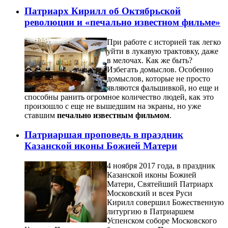
Патриарх Кирилл об Октябрьской
революции и «печально известном фильме»
При работе с историей так легко
уйти в лукавую трактовку, даже
в мелочах. Как же быть?
Избегать домыслов. Особенно
домыслов, которые не просто
являются фальшивкой, но еще и
способны ранить огромное количество людей, как это
произошло с еще не вышедшим на экраны, но уже
ставшим
печально известным фильмом
.
Патриаршая проповедь в праздник
Казанской иконы Божией Матери
4 ноября 2017 года, в праздник
Казанской иконы Божией
Матери, Святейший Патриарх
Московский и всея Руси
Кирилл совершил Божественную
литургию в Патриаршем
Успенском соборе Московского