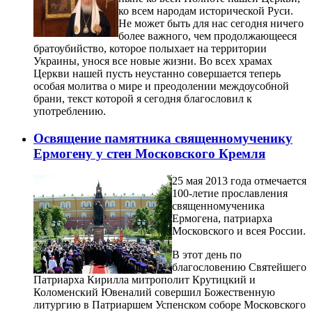
ко всем народам исторической Руси.
Не может быть для нас сегодня ничего
более важного, чем продолжающееся
братоубийство, которое полыхает на территории
Украины, унося все новые жизни. Во всех храмах
Церкви нашей пусть неустанно совершается теперь
особая молитва о мире и преодолении междоусобной
брани, текст которой я сегодня благословил к
употреблению.
Освящение памятника священномученику
Ермогену у стен Московского Кремля
25 мая 2013 года отмечается
100-летие прославления
священномученика
Ермогена, патриарха
Московского и всея России.
В этот день по
благословению Святейшего
Патриарха Кирилла митрополит Крутицкий и
Коломенский Ювеналий совершил Божественную
литургию в Патриаршем Успенском соборе Московского