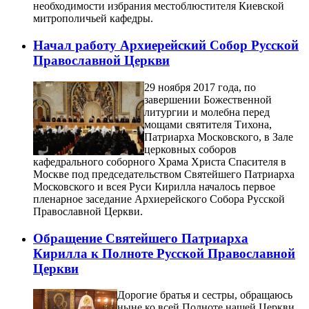
необходимости избрания местоблюстителя Киевской
митрополичьей кафедры.
Начал работу Архиерейский Собор Русской
Православной Церкви
29 ноября 2017 года, по
завершении Божественной
литургии и молебна перед
мощами святителя Тихона,
Патриарха Московского, в Зале
церковных соборов
кафедрального соборного Храма Христа Спасителя в
Москве под председательством Святейшего Патриарха
Московского и всея Руси Кирилла началось первое
пленарное заседание Архиерейского Собора Русской
Православной Церкви.
Обращение Святейшего Патриарха
Кирилла к Полноте Русской Православной
Церкви
Дорогие братья и сестры, обращаюсь
ныне ко всей Полноте нашей Церкви,