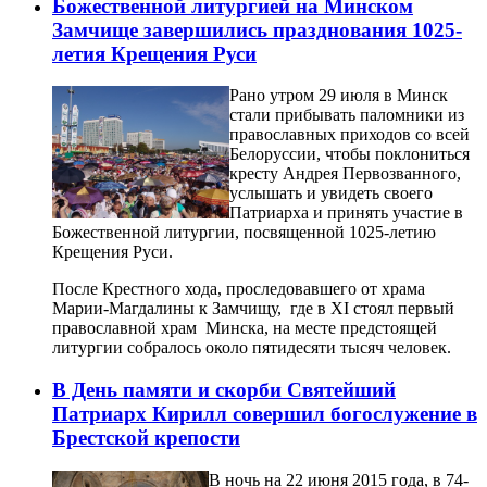
Божественной литургией на Минском
Замчище завершились празднования 1025-
летия Крещения Руси
Рано утром 29 июля в Минск
стали прибывать паломники из
православных приходов со всей
Белоруссии, чтобы поклониться
кресту Андрея Первозванного,
услышать и увидеть своего
Патриарха и принять участие в
Божественной литургии, посвященной 1025-летию
Крещения Руси.
После Крестного хода, проследовавшего от храма
Марии-Магдалины к Замчищу, где в XI стоял первый
православной храм Минска, на месте предстоящей
литургии собралось около пятидесяти тысяч человек.
В День памяти и скорби Святейший
Патриарх Кирилл совершил богослужение в
Брестской крепости
В ночь на 22 июня 2015 года, в 74-