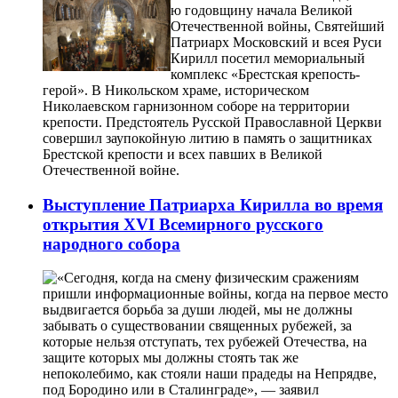
ю годовщину начала Великой
Отечественной войны, Святейший
Патриарх Московский и всея Руси
Кирилл посетил мемориальный
комплекс «Брестская крепость-
герой». В Никольском храме, историческом
Николаевском гарнизонном соборе на территории
крепости. Предстоятель Русской Православной Церкви
совершил заупокойную литию в память о защитниках
Брестской крепости и всех павших в Великой
Отечественной войне.
Выступление Патриарха Кирилла во время
открытия XVI Всемирного русского
народного собора
«Сегодня, когда на смену физическим сражениям
пришли информационные войны, когда на первое место
выдвигается борьба за души людей, мы не должны
забывать о существовании священных рубежей, за
которые нельзя отступать, тех рубежей Отечества, на
защите которых мы должны стоять так же
непоколебимо, как стояли наши прадеды на Непрядве,
под Бородино или в Сталинграде», — заявил