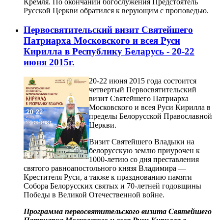
Кремля. По окончании богослужения Предстоятель
Русской Церкви обратился к верующим с проповедью.
Первосвятительский визит Святейшего
Патриарха Московского и всея Руси
Кирилла в Республику Беларусь - 20-22
июня 2015г.
20-22 июня 2015 года состоится
четвертый Первосвятительский
визит Святейшего Патриарха
Московского и всея Руси Кирилла в
пределы Белорусской Православной
Церкви.
Визит Святейшего Владыки на
белорусскую землю приурочен к
1000-летию со дня преставления
святого равноапостольного князя Владимира —
Крестителя Руси, а также к празднованию памяти
Собора Белорусских святых и 70-летней годовщины
Победы в Великой Отечественной войне.
Программа первосвятительского визита Святейшего