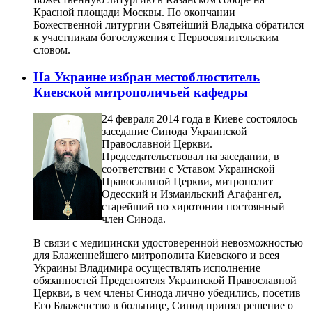
Красной площади Москвы. По окончании
Божественной литургии Святейший Владыка обратился
к участникам богослужения с Первосвятительским
словом.
На Украине избран местоблюститель
Киевской митрополичьей кафедры
24 февраля 2014 года в Киеве состоялось
заседание Синода Украинской
Православной Церкви.
Председательствовал на заседании, в
соответствии с Уставом Украинской
Православной Церкви, митрополит
Одесский и Измаильский Агафангел,
старейший по хиротонии постоянный
член Синода.
В связи с медицински удостоверенной невозможностью
для Блаженнейшего митрополита Киевского и всея
Украины Владимира осуществлять исполнение
обязанностей Предстоятеля Украинской Православной
Церкви, в чем члены Синода лично убедились, посетив
Его Блаженство в больнице, Синод принял решение о