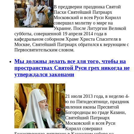
В преддверии праздника Святой
Пасхи Святейший Патриарх
Московский и всея Руси Кирилл
совершил молитву о мире на
Украине. После Литургии Великой
субботы, совершенной 19 апреля 2014 года в
кафедральном соборном Храме Христа Спасителя в
Москве, Святейший Патриарх обратился к верующим с
Первосвятительским словом.
Мы должны делать все для того, чтобы на
пространствах Святой Руси грех никогда не
утверждался законами
21 июля 2013 года, в неделю 4-
ю по Пятидесятнице, праздник
явления иконы Пресвятой
Богородицы во граде Казани,
Святейший Патриарх
Московский и всея Руси
Кирилл совершил
Божественную литургию в Казанском соборе на