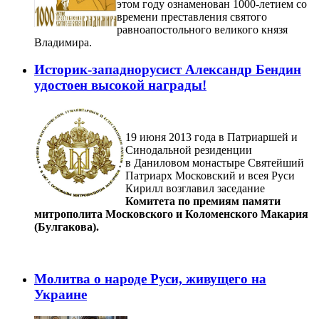
этом году ознаменован 1000-летием со
времени преставления святого
равноапостольного великого князя
Владимира.
Историк-западнорусист Александр Бендин
удостоен высокой награды!
19 июня 2013 года в Патриаршей и
Синодальной резиденции
в Даниловом монастыре Святейший
Патриарх Московский и всея Руси
Кирилл возглавил заседание
Комитета по премиям памяти
митрополита Московского и Коломенского Макария
(Булгакова).
Молитва о народе Руси, живущего на
Украине