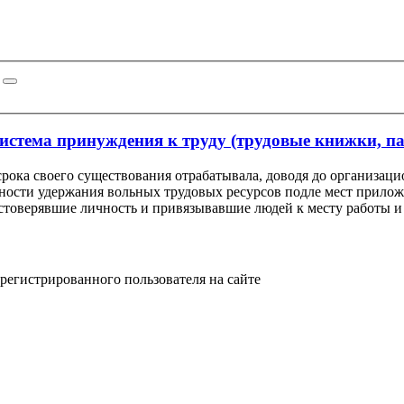
я система принуждения к труду (трудовые книжки, п
 срока своего существования отрабатывала, доводя до организа
тности удержания вольных трудовых ресурсов подле мест прилож
стоверявшие личность и привязывавшие людей к месту работы и
арегистрированного пользователя на сайте