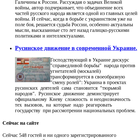
Галичины к России. Рассуждая о задачах Великой
войны, автор подчеркивает, что объединение всех
частей русского народа является одной из главных целей
войны. И сейчас, когда в борьбе с украинством уже на
поле боя, решается судьба России, особенно актуальны
мысли, высказанные сто лет назад галицко-русскими
политиками и интеллектуалами.
Русинское движение в современной Украине.
Господствующий в Украине дискурс
"справедливой борьбы" народа против
угнетателей (москалей)
трансформируется в своеобразную
"смену ролей": Украина в проектах
русинских деятелей сама становится "тюрьмой
народов". Русинское движение демонстрирует
официальному Киеву сложность и неоднозначность
тех вызовов, на которые надо реагировать
государству при рассмотрении национальных проблем.
Сейчас на сайте
Сейчас 548 гостей и ни одного зарегистрированного