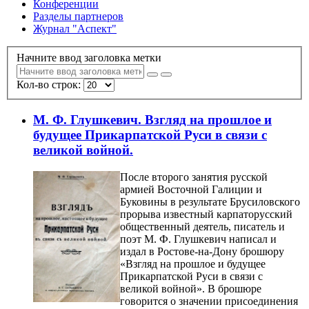
Конференции
Разделы партнеров
Журнал "Аспект"
Начните ввод заголовка метки
Кол-во строк:
М. Ф. Глушкевич. Взгляд на прошлое и
будущее Прикарпатской Руси в связи с
великой войной.
После второго занятия русской
армией Восточной Галиции и
Буковины в результате Брусиловского
прорыва известный карпаторусский
общественный деятель, писатель и
поэт М. Ф. Глушкевич написал и
издал в Ростове-на-Дону брошюру
«Взгляд на прошлое и будущее
Прикарпатской Руси в связи с
великой войной». В брошюре
говорится о значении присоединения