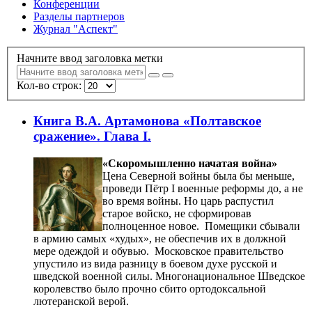
Конференции
Разделы партнеров
Журнал "Аспект"
Начните ввод заголовка метки
Кол-во строк:
Книга В.А. Артамонова «Полтавское
сражение». Глава I.
«Скоромышленно начатая война»
Цена Северной войны была бы меньше,
проведи Пётр I военные реформы до, а не
во время войны. Но царь распустил
старое войско, не сформировав
полноценное новое. Помещики сбывали
в армию самых «худых», не обеспечив их в должной
мере одеждой и обувью. Московское правительство
упустило из вида разницу в боевом духе русской и
шведской военной силы. Многонациональное Шведское
королевство было прочно сбито ортодоксальной
лютеранской верой.