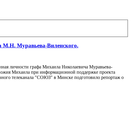
а М.Н. Муравьева-Виленского.
енная личности графа Михаила Николаевича Муравьева-
а Божия Михаила при информационной поддержке проекта
авного телеканала "СОЮЗ" в Минске подготовило репортаж о