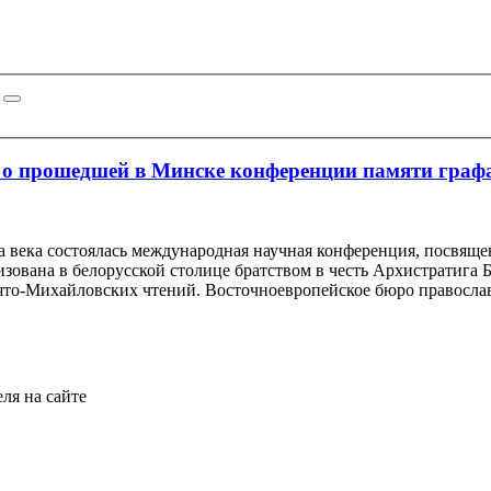
 о прошедшей в Минске конференции памяти граф
а века состоялась международная научная конференция, посвящ
изована в белорусской столице братством в честь Архистратиг
вято-Михайловских чтений. Восточноевропейское бюро правосл
ля на сайте