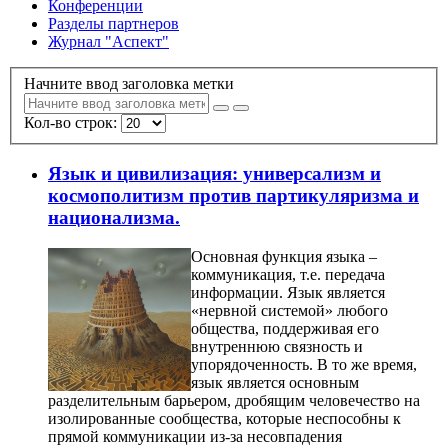
Конференции
Разделы партнеров
Журнал "Аспект"
Начните ввод заголовка метки
Кол-во строк:
Язык и цивилизация: универсализм и
космополитизм против партикуляризма и
национализма.
Основная функция языка –
коммуникация, т.е. передача
информации. Язык является
«нервной системой» любого
общества, поддерживая его
внутреннюю связность и
упорядоченность. В то же время,
язык является основным
разделительным барьером, дробящим человечество на
изолированные сообщества, которые неспособны к
прямой коммуникации из-за несовпадения