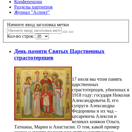
Конференции
Разделы партнеров
Журнал "Аспект"
Начните ввод заголовка метки
Кол-во строк:
День памяти Святых Царственных
страстотерпцев
17 июля мы чтим память
царственных
страстотерпцев, убиенных в
1918 году: государя Николая
Александровича II, его
супруги Александры
Федоровны и их чад –
цесаревича Алексия и
великих княжон Ольги,
Татианы, Марии и Анастасии. О том, какой пример