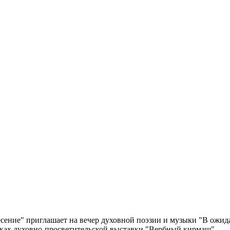
сение" приглашает на вечер духовной поэзии и музыки "В ожидан
рамках духовно-просветительской выставки "Вербный кирмаш"