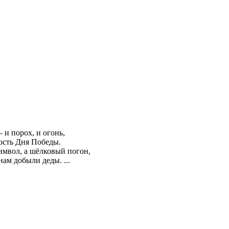
– и порох, и огонь,
дость Дня Победы.
имвол, а шёлковый погон,
нам добыли деды. ...