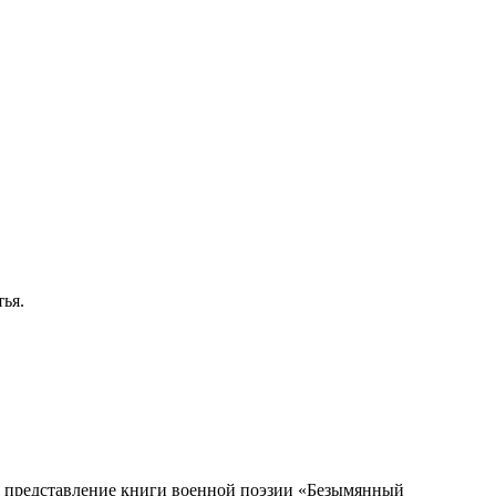
тья.
ое представление книги военной поэзии «Безымянный