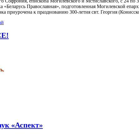
 Софрония, епископа Могилевского и Мстиславского, с 24 по 
ка «Беларусь Православная», подготовленная Могилевской епа
а приурочена к празднованию 300-летия свт. Георгия (Конисско
ий
Е!
ъ,
ук «Аспект»