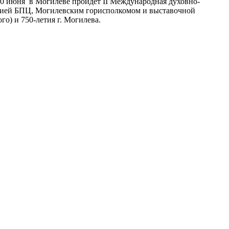
30 июня в Могилеве пройдет II Международная духовно-
рхией БПЦ, Могилевским горисполкомом и выставочной
го) и 750-летия г. Могилева.