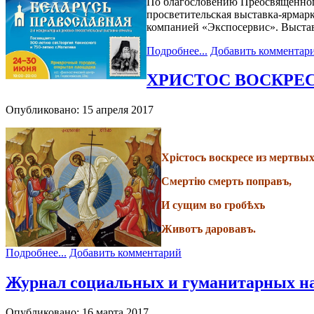
По благословению Преосвященного
просветительская выставка-ярмар
компанией «Экспосервис». Выставк
Подробнее...
Добавить комментар
ХРИСТОС ВОСКРЕС
Опубликовано: 15 апреля 2017
Хрiстосъ воскресе из мертвых
Смертiю смерть поправъ,
И сущим во гробѣхъ
Животъ даровавъ.
Подробнее...
Добавить комментарий
Журнал социальных и гуманитарных на
Опубликовано: 16 марта 2017