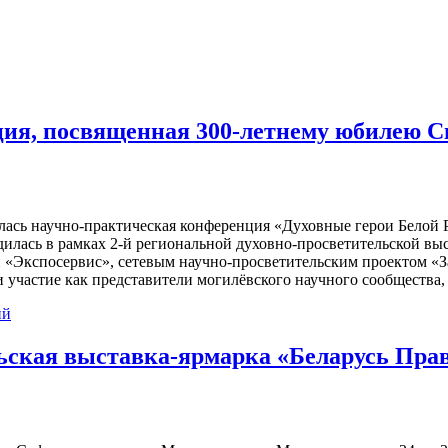
ция, посвященная 300-летнему юбилею Св
оялась научно-практическая конференция «Духовные герои Белой
дилась в рамках 2-й региональной духовно-просветительской в
 «Экспосервис», сетевым научно-просветительским проектом «
участие как представители могилёвского научного сообщества, 
ий
льская выставка-ярмарка «Беларусь Пра