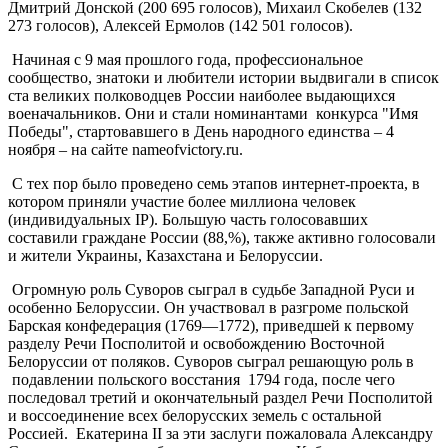
Дмитрий Донской (200 695 голосов), Михаил Скобелев (132
273 голосов), Алексей Ермолов (142 501 голосов).
Начиная с 9 мая прошлого года, профессиональное
сообщество, знатоки и любители истории выдвигали в список
ста великих полководцев России наиболее выдающихся
военачальников. Они и стали номинантами конкурса "Имя
Победы", стартовавшего в День народного единства – 4
ноября – на сайте nameofvictory.ru.
С тех пор было проведено семь этапов интернет-проекта, в
котором приняли участие более миллиона человек
(индивидуальных IP). Большую часть голосовавших
составили граждане России (88,%), также активно голосовали
и жители Украины, Казахстана и Белоруссии.
Огромную роль Суворов сыграл в судьбе Западной Руси и
особенно Белоруссии. Он участвовал в разгроме польской
Барская конфедерация (1769—1772), приведшей к первому
разделу Речи Посполитой и освобождению Восточной
Белоруссии от поляков. Суворов сыграл решающую роль в
подавлении польского восстания 1794 года, после чего
последовал третий и окончательный раздел Речи Посполитой
и воссоединение всех белорусских земель с остальной
Россией. Екатерина II за эти заслуги пожаловала Александру