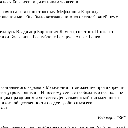
всея Беларуси, к участникам торжеств.
ен святым равноапостольным Мефодию и Кириллу.
вершении молебна было возглашено многолетие Святейшему
Беларусь Владимир Борисович Ламеко, советник Посольства
ки Болгария в Республике Беларусь Ангел Ганев.
о социального взрыва в Македонии, и множестве противоречий
овятся угрожающими. И поэтому сейчас необходимо все больше
ющим праздником и является День славянской письменности
ником, общественности следует добиваться его
ков.
Редакция "ЗР"
фициальных сайтов Московского Партиархата (patriarchia.ru),