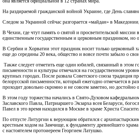
она является официальной в 12 странах мира.
На раздираемой гражданской войной Украине, где День славянс
Следом за Украиной сейчас разгорается «майдан» в Македонии
В Чехии, где чтут память о святой и просветительской мисси
единственным государственным и церковным праздником, но он
В Сербии и Хорватии этот праздник носит только церковный хар
еще до середины 20 века, общество и вовсе почти забыло о сво
Также следует отметить еще один юбилей, связанный в этом год
письменности и культуры отмечался на государственном уровне.
крупных городах. После развала Советского союза традиция п
белорусской письменности, который ежегодно отмечается в раз
проходит довольно скромно и не совсем заметно, но достойно
В этом году торжества начались в Свято-Духовом кафедральн
Заславского Павла, Патриаршего Экзарха всея Беларуси, бог
Павел в это время находился в Москве в храме Христа Спасите
По отпусте Литургии к верующим обратился с архипастырски
крестным ходом на Замчище, к фундаменту древнейшего храма
с настоятелем протоиереем Георгием Латушко.