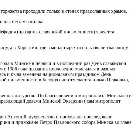
 торжества проходили только в стенах православных храмов.
го для него масштаба.
Мефодия (праздник славянской письменности) является
ицу, а в Хорватии, где в монастырях использовали глаголицу
 года в Минске в первый и в последний раз День славянской
м с 1986 года праздник поочередно отмечался в разных
лась и была заменена национальным праздником День
ской письменности в Белоруссии отмечается только Церковью,
ственная литургия. По благословению митрополита Минского и
управляющий делами Минской Экзархии ( сам митрополит
коп Антоний, духовенство и прихожане проследовали
рики и прихожане Петро-Павловского собора Минска во главе