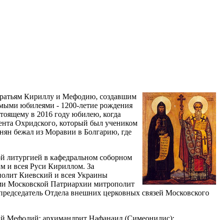
 братьям Кириллу и Мефодию, создавшим
имыми юбилеями - 1200-летие рождения
дстоящему в 2016 году юбилею, когда
мента Охридского, который был учеником
нян бежал из Моравии в Болгарию, где
ой литургией в кафедральном соборном
м и всея Руси Кириллом. За
олит Киевский и всея Украины
ми Московской Патриархии митрополит
председатель Отдела внешних церковных связей Московского
й Мефодий; архимандрит Нафанаил (Симеонидис);