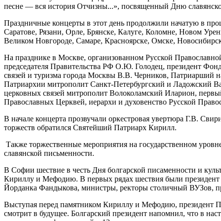
песне — вся история Отчизны...», посвященный Дню славянско
Праздничные концерты в этот день продолжили начатую в про
Саратове, Рязани, Орле, Брянске, Калуге, Коломне, Новом Уре
Великом Новгороде, Самаре, Красноярске, Омске, Новосибирск
На празднике в Москве, организованном Русской Православно
председателя Правительства РФ О.Ю. Голодец, президент Фон
связей и туризма города Москвы В.В. Черников, Патриарший
Патриархии митрополит Санкт-Петербургский и Ладожский Ва
церковных связей митрополит Волоколамский Иларион, первый
Православных Церквей, иерархи и духовенство Русской Право
В начале концерта прозвучали оркестровая увертюра Г.В. Сви
торжеств обратился Святейший Патриарх Кирилл.
Также торжественные мероприятия на государственном уровне
славянской письменности.
В Софии шествие в честь Дня болгарской писaменности и куль
Кириллу и Мефодию. В первых рядах шествия были президент
Йорданка Фандыкова, министры, ректоры столичный ВУЗов, п
Выступая перед памятником Кириллу и Мефодию, президент Пле
смотрит в будущее. Болгарский президент напомнил, что в нас