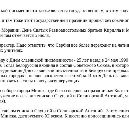
кой письменности также является государственным, в этом году
, и там тоже этот государственный праздник прошел без обычно
и в Моравии, День Святых Равноапостольных братьев Кирилла и 
 там отмечается 5 июля.
актер. Надо отметить, что Сербия все более переходит на латин
их учителях.
у с Днем славянской письменности - 25 лет назад в 24 мая 1990
 Тогда Белоруссия входила в состав Советского Союза, в которо
разднования Дня славянской письменности в Белоруссии прерва
ных городах в первое воскресенье сентября. И хотя День славян
 опираясь на силы и энтузиазм верующих.
ом соборе города Минска где была совершена праздничная Боже
ослужение возглавил епископ Слуцкий и Солигорский Антоний, 
ля).
м словом епископ Слуцкий и Солигорский Антоний. Затем епис
 Минска, датируемого XI веком. К шествию присоединились кли