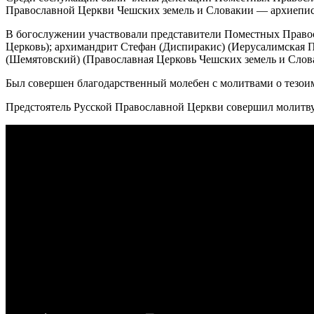
Православной Церкви Чешских земель и Словакии — архиепис
В богослужении участвовали представители Поместных Право
Церковь); архимандрит Стефан (Диспиракис) (Иерусалимская 
(Шемятовский) (Православная Церковь Чешских земель и Слова
Был совершен благодарственный молебен с молитвами о тезо
Предстоятель Русской Православной Церкви совершил молитву