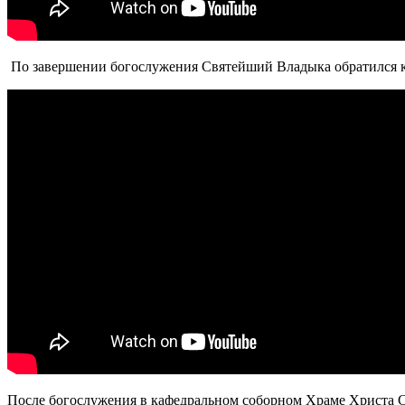
По завершении богослужения Святейший Владыка обратился к 
После богослужения в кафедральном соборном Храме Христа С