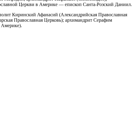
ославной Церкви в Америке — епископ Санта-Розский Даниил.
полит Киринский Афанасий (Александрийская Православная
гарская Православная Церковь); архимандрит Серафим
 Америке).