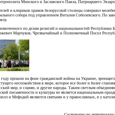
трополита Минского и Заславского Павла, Патриаршего Экзарха 
елей и клириков храмов белорусской столицы совершил молеб
ального собора под управлением Виталия Соболевского. По за
влу.
лномоченного по делам религий и национальностей Республики 
ржевич Марчуков, Чрезвычайный и Полномочный Посол Республи
м году прошли на фоне гражданской войны на Украине, зреющег
стущего неспокойствия в мире, которое все более и более стан
ский мир, и славян, и другие народы. Таким светлым объединя
янской письменности и культуры не является национальным празд
ирилл и Мефодий являются святыми и у православных, и у католи
Составлено по материалам о