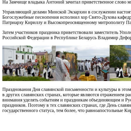
На Замчище владыка Антоний зачитал приветственное слово ми
Управляющий делами Минской Экзархии в сослужении настоят
Богослужебные песнопения исполнил хор Свято-Духова кафедр
Патриарху Кириллу и Высокопреосвященному митрополиту Па
Затем участников праздника приветствовали заместитель Упо
Российской Федерации в Республике Беларусь Владимир Дефо
Празднования Дня славянской письменности и культуры в это
в других славянских странах, которые являются отражением ра
внимания уделять событиям и праздникам объединяющим и Рус
праздников. Поэтому в тех славянских странах, где День слав
государственного статуса, тем более, что равноапостольные К