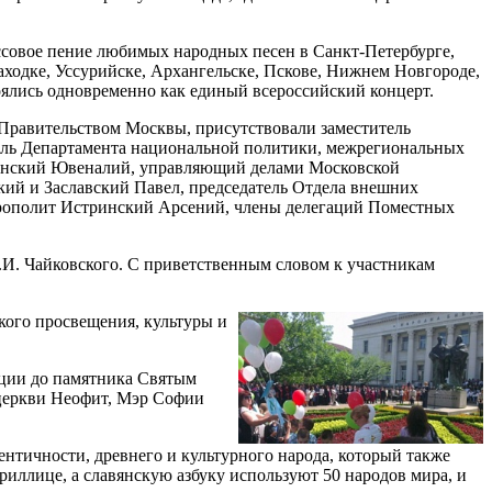
совое пение любимых народных песен в Санкт-Петербурге,
Находке, Уссурийске, Архангельске, Пскове, Нижнем Новгороде,
оялись одновременно как единый всероссийский концерт.
Правительством Москвы, присутствовали заместитель
тель Департамента национальной политики, межрегиональных
менский Ювеналий, управляющий делами Московской
ий и Заславский Павел, председатель Отдела внешних
трополит Истринский Арсений, члены делегаций Поместных
.И. Чайковского. С приветственным словом к участникам
кого просвещения, культуры и
ации до памятника Святым
 церкви Неофит, Мэр Софии
нтичности, древнего и культурного народа, который также
риллице, а славянскую азбуку используют 50 народов мира, и