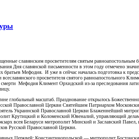
туры
священные славянским просветителям святым равноапостольным
вания Дня славянской письменности в этом году отмечено знач
ятых братьев Мефодия. И уже в сейчас началась подготовка к пре
 и всеславянского просветителя святого равноапостольного Кли
 смерти Мефодия Климент Орхидский из-за преследования лати
лицу.
тине глобальный масштаб. Празднование открылось Божественн
Русской Православной Церкви Святейшим Патриархом Московски
оятель Украинской Православной Церкви Блаженнейший митроп
полит Крутицкий и Коломенский Ювеналий, управляющий дела
зарх всея Беларуси митрополит Минский и Заславский Павел, 
хов Русской Православной Церкви.
авных Церквей: Константинопольской — митрополит Бостонски