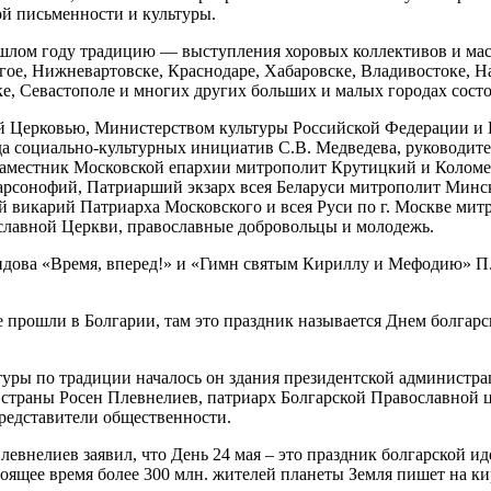
й письменности и культуры.
шлом году традицию ― выступления хоровых коллективов и мас
нгое, Нижневартовске, Краснодаре, Хабаровске, Владивостоке, 
е, Севастополе и многих других больших и малых городах сост
й Церковью, Министерством культуры Российской Федерации и 
да социально-культурных инициатив С.В. Медведева, руководи
 наместник Московской епархии митрополит Крутицкий и Коло
рсонофий, Патриарший экзарх всея Беларуси митрополит Минск
 викарий Патриарха Московского и всея Руси по г. Москве ми
славной Церкви, православные добровольцы и молодежь.
ридова «Время, вперед!» и «Гимн святым Кириллу и Мефодию» П
 прошли в Болгарии, там это праздник называется Днем болгарс
туры по традиции началось он здания президентской администр
 страны Росен Плевнелиев, патриарх Болгарской Православной
редставители общественности.
внелиев заявил, что День 24 мая – это праздник болгарской иде
тоящее время более 300 млн. жителей планеты Земля пишет на ки