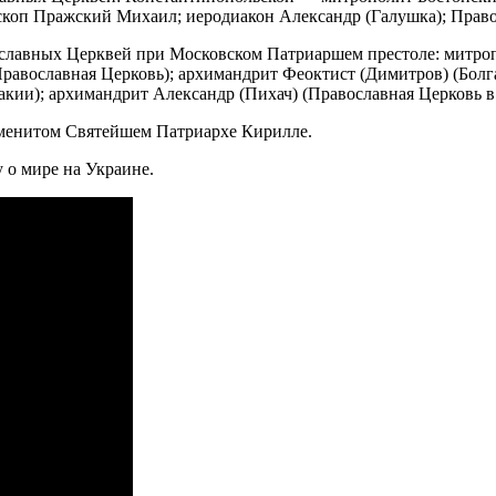
коп Пражский Михаил; иеродиакон Александр (Галушка); Прав
славных Церквей при Московском Патриаршем престоле: митро
Православная Церковь); архимандрит Феоктист (Димитров) (Бол
кии); архимандрит Александр (Пихач) (Православная Церковь в
именитом Святейшем Патриархе Кирилле.
 о мире на Украине.