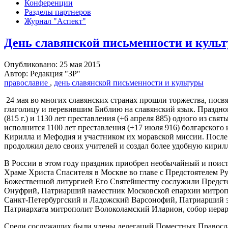
Конференции
Разделы партнеров
Журнал "Аспект"
День славянской письменности и куль
Опубликовано: 25 мая 2015
Автор: Редакция "ЗР"
православие
,
день славянской письменности и культуры
24 мая во многих славянских странах прошли торжества, по
глаголицу и перевившим Библию на славянский язык. Праздно
(815 г.) и 1130 лет преставления (+6 апреля 885) одного из св
исполнится 1100 лет преставления (+17 июля 916) болгарского
Кирилла и Мефодия и участником их моравской миссии. После
продолжил дело своих учителей и создал более удобную кирил
В России в этом году праздник приобрел необычайный и поис
Храме Христа Спасителя в Москве во главе с Предстоятелем 
Божественной литургией Его Святейшеству сослужили Предст
Онуфрий, Патриарший наместник Московской епархии митро
Санкт-Петербургский и Ладожский Варсонофий, Патриарший эк
Патриархата митрополит Волоколамский Иларион, собор иерар
Среди сослужащих были члены делегаций Поместных Правосл