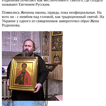
Родионова почитают как местночтимого святого, где солдата
называют Евгением Русским.
Появились Женины иконы, правда, пока неофициальные. На
всех он - с нимбом над головой, как традиционный святой. На
Украине у одного из священников замироточил образ Жени
Родионова.