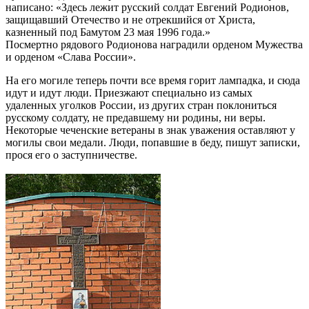
написано: «Здесь лежит русский солдат Евгений Родионов,
защищавший Отечество и не отрекшийся от Христа,
казненный под Бамутом 23 мая 1996 года.»
Посмертно рядового Родионова наградили орденом Мужества
и орденом «Слава России».
На его могиле теперь почти все время горит лампадка, и сюда
идут и идут люди. Приезжают специально из самых
удаленных уголков России, из других стран поклониться
русскому солдату, не предавшему ни родины, ни веры.
Некоторые чеченские ветераны в знак уважения оставляют у
могилы свои медали. Люди, попавшие в беду, пишут записки,
прося его о заступничестве.