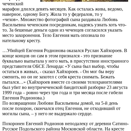
чеченский
марафон длился девять месяцев. Как осталась жива, ведомо,
наверное, одному Богу. Жила то у федералов, то у
«чехов». Множество фотографий сына раздавала Любовь
Васильевна чеченским посредникам, надеясь узнать хоть что-
то. За бешеные деньги один из чеченцев согласился указать
место захоронения. Тело Евгения мать опознала по
нательному кресту.
…Убийцей Евгения Родионова оказался Руслан Хайхороев. В
конце концов он сам в этом признался - это признание
буквально выпытала у него мать, в присутствии иностранного
представителя ОБСЕ Ленарда: «У сына был выбор, чтобы
остаться в живых, - сказал Хайхороев. - Он мог бы веру
сменить, но он не захотел с себя креста снимать. Бежать
пытался…» (Хайхороев вместе со своими телохранителями
был убит во внутричеченской бандитской разборке 23 августа
1999 года – ровно через три года и три месяца после гибели
Евгения Родионова.)
По возвращении Любови Васильевны домой, на 5-й день
после похорон, скончался отец Евгения, не отходивший от
могилы сына, – у него не выдержало сердце.
Похоронен Евгений Родионов неподалеку от деревни Сатино-
Русское Подольского района Московской области. На кресте