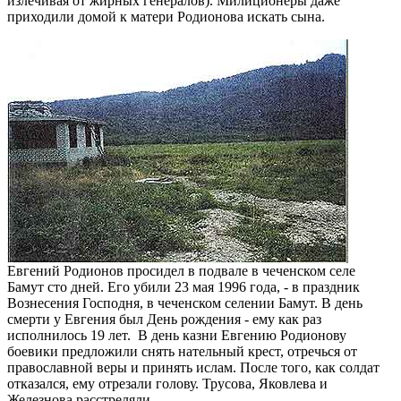
излечивая от жирных генералов). Милиционеры даже
приходили домой к матери Родионова искать сына.
Евгений Родионов просидел в подвале в чеченском селе
Бамут сто дней. Его убили 23 мая 1996 года, - в праздник
Вознесения Господня, в чеченском селении Бамут. В день
смерти у Евгения был День рождения - ему как раз
исполнилось 19 лет. В день казни Евгению Родионову
боевики предложили снять нательный крест, отречься от
православной веры и принять ислам. После того, как солдат
отказался, ему отрезали голову. Трусова, Яковлева и
Железнова расстреляли.