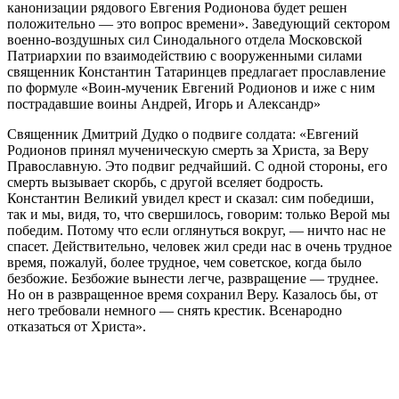
канонизации рядового Евгения Родионова будет решен
положительно — это вопрос времени». Заведующий сектором
военно-воздушных сил Синодального отдела Московской
Патриархии по взаимодействию с вооруженными силами
священник Константин Татаринцев предлагает прославление
по формуле «Воин-мученик Евгений Родионов и иже с ним
пострадавшие воины Андрей, Игорь и Александр»
Священник Дмитрий Дудко о подвиге солдата: «Евгений
Родионов принял мученическую смерть за Христа, за Веру
Православную. Это подвиг редчайший. С одной стороны, его
смерть вызывает скорбь, с другой вселяет бодрость.
Константин Великий увидел крест и сказал: сим победиши,
так и мы, видя, то, что свершилось, говорим: только Верой мы
победим. Потому что если оглянуться вокруг, — ничто нас не
спасет. Действительно, человек жил среди нас в очень трудное
время, пожалуй, более трудное, чем советское, когда было
безбожие. Безбожие вынести легче, развращение — труднее.
Но он в развращенное время сохранил Веру. Казалось бы, от
него требовали немного — снять крестик. Всенародно
отказаться от Христа».