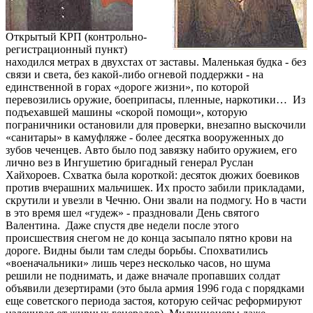
Открытый КРП (контрольно-
регистрационный пункт)
находился метрах в двухстах от заставы. Маленькая будка - без
связи и света, без какой-либо огневой поддержки - на
единственной в горах «дороге жизни», по которой
перевозились оружие, боеприпасы, пленные, наркотики… Из
подъехавшей машины «скорой помощи», которую
пограничники остановили для проверки, внезапно выскочили
«санитары» в камуфляже - более десятка вооруженных до
зубов чеченцев. Авто было под завязку набито оружием, его
лично вез в Ингушетию бригадный генерал Руслан
Хайхороев. Схватка была короткой: десяток дюжих боевиков
против вчерашних мальчишек. Их просто забили прикладами,
скрутили и увезли в Чечню. Они звали на подмогу. Но в части
в это время шел «гудеж» - праздновали День святого
Валентина. Даже спустя две недели после этого
происшествия снегом не до конца засыпало пятно крови на
дороге. Видны были там следы борьбы. Спохватились
«военачальники» лишь через несколько часов, но шума
решили не поднимать, и даже вначале пропавших солдат
объявили дезертирами (это была армия 1996 года с порядками
еще советского периода застоя, которую сейчас реформируют