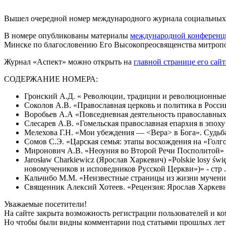
Вышел очередной номер международного журнала социальных 
В номере опубликованы материалы
международной конференци
Минске по благословению Его Высокопреосвященства митропол
Журнал «Аспект» можно открыть на
главной странице его сайт
СОДЕРЖАНИЕ НОМЕРА:
Гронский А.Д. « Революции, традиции и революционные 
Соколов А.В. «Православная церковь и политика в России 
Воробьев А.А «Повседневная деятельность православных 
Слесарев А.В. «Гомельская православная епархия в эпоху
Мелехова Г.Н. «Мои убеждения — <Вера> в Бога». Судьба 
Сомов С.Э. «Царская семья: этапы восхождения на «Голгоф
Миронович А.В. «Неоуния во Второй Речи Посполитой» -
Jarosław Charkiewicz (Ярослав Харкевич) «Polskie losy św
новомучеников и исповедников Русской Церкви»)» - стр .
Кальчибо М.М. «Неизвестные страницы из жизни мученико
Священник Алексий Хотеев. «Рецензия: Ярослав Харкеви
Уважаемые посетители!
На сайте закрыта возможность регистрации пользователей и к
Но чтобы были видны комментарии под статьями прошлых лет 