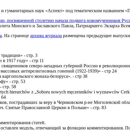
и гуманитарных наук «Аспект» под тематическим названием «П
и, посвященной столетию начала подвига новомученников Рус
ита Минского и Заславского Павла, Патриаршего Экзарха Всея
а
. На странице
архива журнала
размещены предыдущие выпуски
традиции» - стр. 3
в 1917 году» - стр 11
священников северо-западных губерний России в революционном
 массовых антирелигиозных гонений (1922-1939)» - стр 24
каргопольского монаха-белоруса». - стр 38
у» - стр. 53
 стр. 58
iętych hierarchów z „Soboru nowych męczenników i wyznawców Cer
 64
в, пострадавших за веру в Чериковском р-не Могилевской облас
ч. Святые Православной Церкви в Польше» - стр. 83
омментирования статей.
оставлен модуль, отвечающий за функцию комментирования. Пос