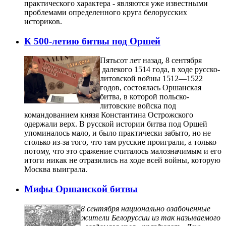
практического характера - являются уже известными
проблемами определенного круга белорусских
историков.
К 500-летию битвы под Оршей
Пятьсот лет назад, 8 сентября
далекого 1514 года, в ходе русско-
литовской войны 1512—1522
годов, состоялась Оршанская
битва, в которой польско-
литовские войска под
командованием князя Константина Острожского
одержали верх. В русской истории битва под Оршей
упоминалось мало, и было практически забыто, но не
столько из-за того, что там русские проиграли, а только
потому, что это сражение считалось малозначимым и его
итоги никак не отразились на ходе всей войны, которую
Москва выиграла.
Мифы Оршанской битвы
8 сентября национально озабоченные
жители Белоруссии из так называемого