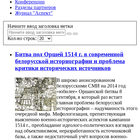
Конференции
Разделы партнеров
Журнал "Аспект"
Начните ввод заголовка метки
Кол-во строк:
Битва под Оршей 1514 г. в современной
белорусской историографии и проблема
критики исторических источников
В широко анонсированном
белорусскими СМИ на 2014 год
«юбилее» Оршанской битвы 8
сентября, в который раз встает
главная проблема белорусской
историографии – надуманность этого
очередной мифа. Мифологизация, препятствующая
выяснению военно-исторических аспектов кампании
1514 г., преобладание идеолого-политических взглядов
над объективизмом, неразработанность источниковой
базы, а также недостаточный учёт вопросов военно-