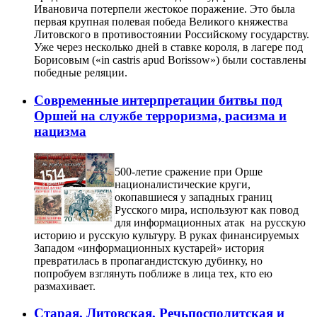
Ивановича потерпели жестокое поражение. Это была
первая крупная полевая победа Великого княжества
Литовского в противостоянии Российскому государству.
Уже через несколько дней в ставке короля, в лагере под
Борисовым («in castris apud Borissow») были составлены
победные реляции.
Современные интерпретации битвы под
Оршей на службе терроризма, расизма и
нацизма
500-летие сражение при Орше
националистические круги,
окопавшиеся у западных границ
Русского мира, используют как повод
для информационных атак на русскую
историю и русскую культуру. В руках финансируемых
Западом «информационных кустарей» история
превратилась в пропагандистскую дубинку, но
попробуем взглянуть поближе в лица тех, кто ею
размахивает.
Старая, Литовская, Речьпосполитская и