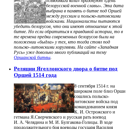
«свядомага кола» празднуют «День
белорусской военной славы». Эта дата
выбрана в память о битве под Оршей
между русским и польско-литовскими
войсками. Националисты пытаются
убедить белорусов, что они имеют отношение к этой
битве. Но если обратиться к правдивой истории, то в
те времена предки современных белорусов были на
положении «быдла» у тех, кто тогда стоял под
польско–литовскими хоругвями. На сайте «Западная
Русь» уже довольно много публикаций на тему
Оршанской битвы
.
Реляции Ягеллонского двора о битве под
Оршей 1514 года
8 сентября 1514 г. на
широком поле близ Орши
сошлись польско-
литовские войска под
командованием князя
К. И. Острожского и
гетмана Я.Сверчевского и русская рать воевод
И. А. Челядина и М. И. Булгакова-Голицы. В ходе
продолжительного боя воеводы государя Василия