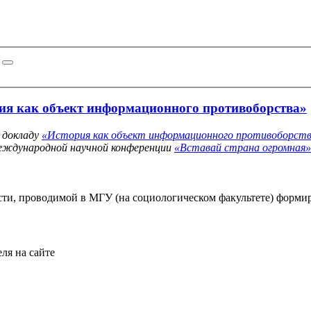
ия как объект информационного противоборства»
 докладу
«История как объект информационного противоборст
еждународной научной конференции
«Вставай страна огромная»
сти, проводимой в МГУ (на социологическом факультете) форми
ля на сайте