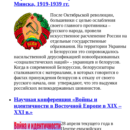
Минска, 1919-1939 гг.
После Октябрьской революции,
большевики с целью ослабления
своего главного противника –
русского народа, провели
искусственное расчленение России на
отдельные государственные
образования. На территории Украины
и Белоруссии это сопровождалось
насильственной дерусификацией новообразованных
«социалистических наций» - украинцев и белорусов.
Когда в современной Белоруссии, белорусизаторы
сталкиваются с материалами, в которых говорится о
фактах принуждения белорусов к отказу от своего
русского начала, они утверждают, что это выдумки
российских великодержавных шовинистов.
Научная конференция «Войны и
идентичности в Восточной Европе в XIX –
XXI в.»
28 апреля текущего года в
Центре евразийских