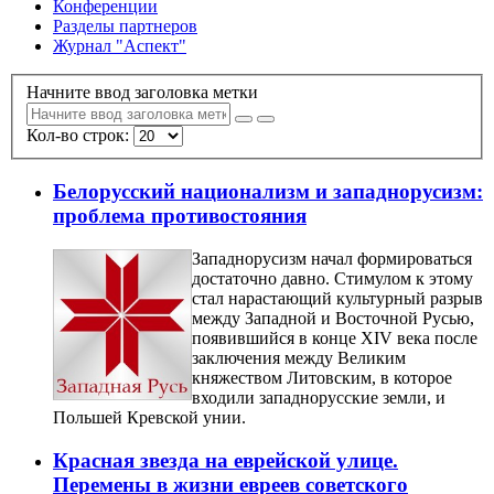
Конференции
Разделы партнеров
Журнал "Аспект"
Начните ввод заголовка метки
Кол-во строк:
Белорусский национализм и западнорусизм:
проблема противостояния
Западнорусизм начал формироваться
достаточно давно. Стимулом к этому
стал нарастающий культурный разрыв
между Западной и Восточной Русью,
появившийся в конце XIV века после
заключения между Великим
княжеством Литовским, в которое
входили западнорусские земли, и
Польшей Кревской унии.
Красная звезда на еврейской улице.
Перемены в жизни евреев советского