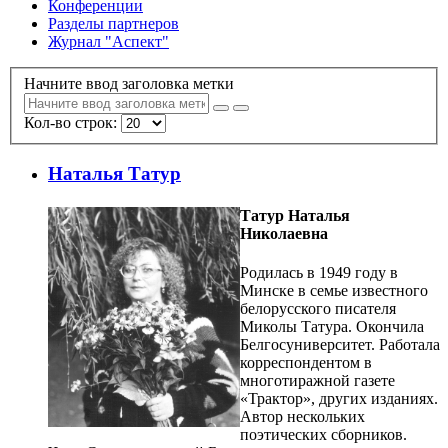
Конференции
Разделы партнеров
Журнал "Аспект"
Начните ввод заголовка метки
Кол-во строк:
Наталья Татур
Татур Наталья
Николаевна
Родилась в 1949 году в
Минске в семье известного
белорусского писателя
Миколы Татура. Окончила
Белгосуниверситет. Работала
корреспондентом в
многотиражной газете
«Трактор», других изданиях.
Автор нескольких
поэтических сборников.