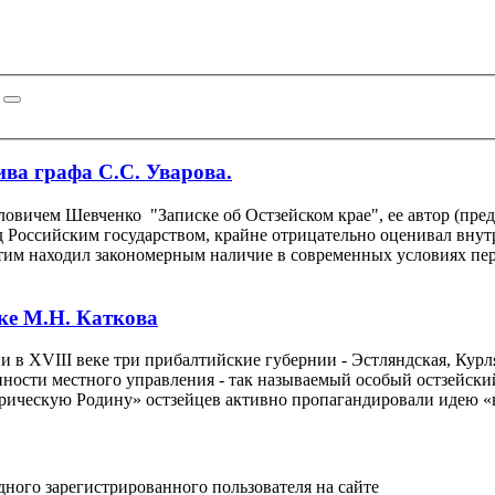
ива графа С.С. Уварова.
вичем Шевченко "Записке об Остзейском крае", ее автор (пред
д Российским государством, крайне отрицательно оценивал внут
этим находил закономерным наличие в современных условиях пе
ке М.Н. Каткова
 в XVIII веке три прибалтийские губернии - Эстляндская, Кур
ности местного управления - так называемый особый остзейский
рическую Родину» остзейцев активно пропагандировали идею «
одного зарегистрированного пользователя на сайте