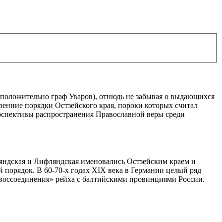
положительно граф Уваров), отнюдь не забывая о выдающихся
ренние порядки Остзейского края, пороки которых считал
рспективы распространения Православной веры среди
ляндская и Лифляндская именовались Остзейским краем и
 порядок. В 60-70-х годах XIX века в Германии целый ряд
воссоединения» рейха с балтийскими провинциями России.