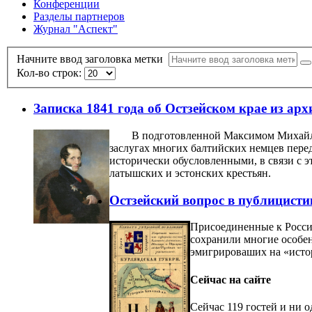
Конференции
Разделы партнеров
Журнал "Аспект"
Начните ввод заголовка метки
Кол-во строк:
Записка 1841 года об Остзейском крае из арх
В подготовленной Максимом Михайло
заслугах многих балтийских немцев пере
исторически обусловленными, в связи с 
латышских и эстонских крестьян.
Остзейский вопрос в публицисти
Присоединенные к России
сохранили многие особен
эмигрироваших на «исто
Сейчас на сайте
Сейчас 119 гостей и ни 