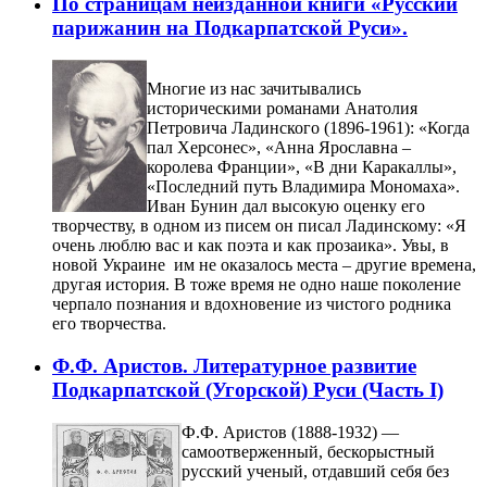
По страницам неизданной книги «Русский
парижанин на Подкарпатской Руси».
Многие из нас зачитывались
историческими романами Анатолия
Петровича Ладинского (1896-1961): «Когда
пал Херсонес», «Анна Ярославна –
королева Франции», «В дни Каракаллы»,
«Последний путь Владимира Мономаха».
Иван Бунин дал высокую оценку его
творчеству, в одном из писем он писал Ладинскому: «Я
очень люблю вас и как поэта и как прозаика». Увы, в
новой Украине им не оказалось места – другие времена,
другая история. В тоже время не одно наше поколение
черпало познания и вдохновение из чистого родника
его творчества.
Ф.Ф. Аристов. Литературное развитие
Подкарпатской (Угорской) Руси (Часть I)
Ф.Ф. Аристов (1888-1932) —
самоотверженный, бескорыстный
русский ученый, отдавший себя без