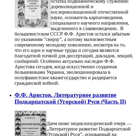
остатка подвижническому служению
дореволюционной и
послереволюционной отечественной
науке, основатель карпатоведения,
специального научного направления,
выделенного в славяноведении. В
большевистском СССР Ф.Ф. Аристов остался забытым
по указаниям "сверху”, а потому малоизвестным
современному молодому поколению, несмотря на то,
что его идеи и научные труды и сегодня являются
благодатной почвой для диссертаций, докладов, лекций,
сообщений. Особенно актуально наследие Ф.Ф.
Аристова сегодня, когда искусственно созданная
большевиками Украина, эволюционировала в
полуфашистское квазигосударство и раздирается
гражданской войной.
Ф.Ф. Аристов. Литературное развитие
Подкарпатской (Угорской) Руси (Часть II)
Даем ниже энциклопедический очерк —
„Литературное развитие Подкарпатской
(Угорской) Руси”, основанный на