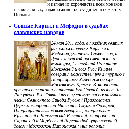
и изгнал из королевства всех монахов
православных, издавна живших в уединенных местах
Польши.
Святые Кирилл и Мефодий в судьбах
славянских народов
24 мая 2011 года, в праздник святых
равноапостольных Кирилла и
Мефодия, учителей Словенских, и
День славянской письменности и
культуры, Святейший Патриарх
Московский и всея Руси Кирилл
совершил Божественную литургию в
Патриаршем Успенском соборе
Московского Кремля. В этот день
празднуется тезоименитство Его Святейшества. За
Литургией Его Святейшеству сослужили постоянные
члены Священного Синода Русской Православной
Церкви: митрополит Минский и Слуцкий Филарет,
Патриарший экзарх всея Беларуси; митрополит
Крутицкий и Коломенский Ювеналий; митрополит
Саранский и Мордовский Варсонофий, управляющий
делами Московской Патриархии; митрополит