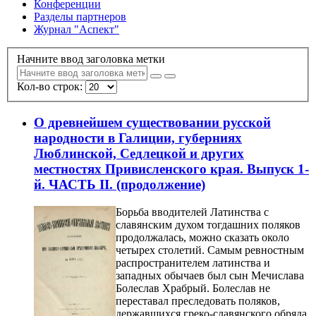
Конференции
Разделы партнеров
Журнал "Аспект"
Начните ввод заголовка метки
Кол-во строк:
О древнейшем существовании русской
народности в Галиции, губерниях
Люблинской, Седлецкой и других
местностях Привисленского края. Выпуск 1-
й. ЧАСТЬ II. (продолжение)
Борьба вводителей Латинства с
славянским духом тогдашних поляков
продолжалась, можно сказать около
четырех столетий. Самым ревностным
распространителем латинства и
западных обычаев был сын Мечислава
Болеслав Храбрый. Болеслав не
переставал преследовать поляков,
державшихся греко-славянского обряда,