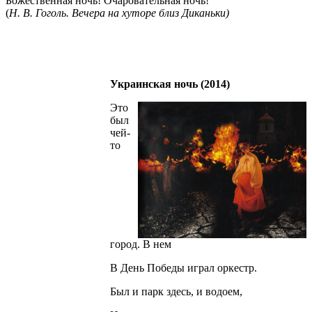
Божественная ночь! Очаровательная ночь!"
(
Н. В. Гоголь. Вечера на хуторе близ Диканьки)
Украинская ночь (2014)
Это
был
чей-
то
город. В нем
В День Победы играл оркестр.
Был и парк здесь, и водоем,