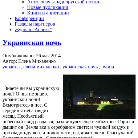
Антология западнорусской поэзии
Новые публикации
Книги и аннотации
Конференции
Разделы партнеров
Журнал "Аспект"
Украинская ночь
Опубликовано: 26 мая 2014
Автор: Елена Михаленко
украина
,
елена михаленко
,
украинская ночь
,
руина
"Знаете ли вы украинскую
ночь? О, вы не знаете
украинской ночи!
Всмотритесь в нее. С
середины неба глядит
месяц. Необъятный
небесный свод раздался, раздвинулся еще необъятнее. Горит и
дышит он. Земля вся в серебряном свете; и чудный воздух и
прохладно-душен, и полон неги, и движет океан благоуханий.