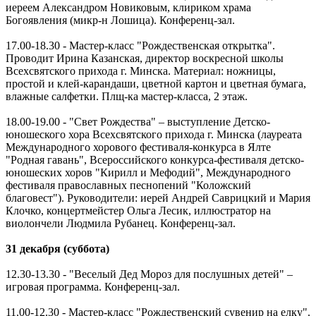
иереем Александром Новиковым, клириком храма
Богоявления (микр-н Лошица). Конференц-зал.
17.00-18.30 - Мастер-класс "Рождественская открытка".
Проводит Ирина Казанская, директор воскресной школы
Всехсвятского прихода г. Минска. Материал: ножницы,
простой и клей-карандаши, цветной картон и цветная бумага,
влажные салфетки. Плщ-ка мастер-класса, 2 этаж.
18.00-19.00 - "Свет Рождества" – выступление Детско-
юношеского хора Всехсвятского прихода г. Минска (лауреата
Международного хорового фестиваля-конкурса в Ялте
"Родная гавань", Всероссийского конкурса-фестиваля детско-
юношеских хоров "Кирилл и Мефодий", Международного
фестиваля православных песнопений "Коложский
благовест"). Руководители: иерей Андрей Саврицкий и Мария
Клочко, концертмейстер Ольга Лесик, иллюстратор на
виолончели Людмила Рубанец. Конференц-зал.
31 декабря (суббота)
12.30-13.30 - "Веселый Дед Мороз для послушных детей" –
игровая программа. Конференц-зал.
11.00-12.30 - Мастер-класс "Рождественский сувенир на елку".