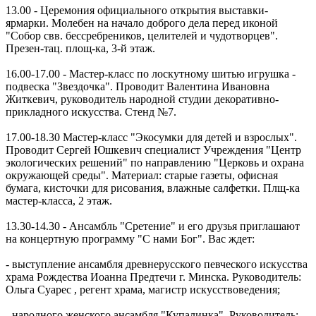
13.00 - Церемония официального открытия выставки-
ярмарки. Молебен на начало доброго дела перед иконой
"Собор свв. бессребреников, целителей и чудотворцев".
Презен-тац. площ-ка, 3-й этаж.
16.00-17.00 - Мастер-класс по лоскутному шитью игрушка -
подвеска "Звездочка". Проводит Валентина Ивановна
Житкевич, руководитель народной студии декоративно-
прикладного искусства. Стенд №7.
17.00-18.30 Мастер-класс "Экосумки для детей и взрослых".
Проводит Сергей Юшкевич специалист Учреждения "Центр
экологических решений" по направлению "Церковь и охрана
окружающей среды". Материал: старые газеты, офисная
бумага, кисточки для рисования, влажные салфетки. Плщ-ка
мастер-класса, 2 этаж.
13.30-14.30 - Ансамбль "Сретение" и его друзья приглашают
на концертную программу "С нами Бог". Вас ждет:
- выступление ансамбля древнерусского певческого искусства
храма Рождества Иоанна Предтечи г. Минска. Руководитель:
Ольга Суарес , регент храма, магистр искусствоведения;
- народного женского ансамбля "Купалинка". Руководитель: