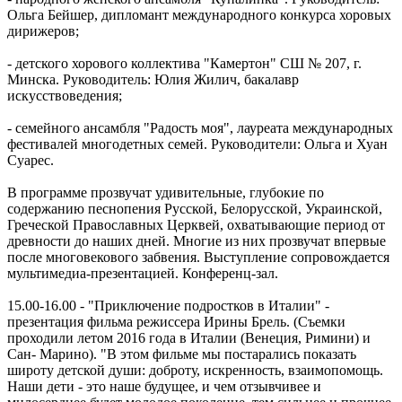
Ольга Бейшер, дипломант международного конкурса хоровых
дирижеров;
- детского хорового коллектива "Камертон" СШ № 207, г.
Минска. Руководитель: Юлия Жилич, бакалавр
искусствоведения;
- семейного ансамбля "Радость моя", лауреата международных
фестивалей многодетных семей. Руководители: Ольга и Хуан
Суарес.
В программе прозвучат удивительные, глубокие по
содержанию песнопения Русской, Белорусской, Украинской,
Греческой Православных Церквей, охватывающие период от
древности до наших дней. Многие из них прозвучат впервые
после многовекового забвения. Выступление сопровождается
мультимедиа-презентацией. Конференц-зал.
15.00-16.00 - "Приключение подростков в Италии" -
презентация фильма режиссера Ирины Брель. (Съемки
проходили летом 2016 года в Италии (Венеция, Римини) и
Сан- Марино). "В этом фильме мы постарались показать
широту детской души: доброту, искренность, взаимопомощь.
Наши дети - это наше будущее, и чем отзывчивее и