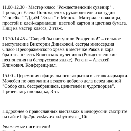
11.00-12.30 - Мастер-класс "Рождественский сувенир" .
Проводит Елена Пономаренко, руководитель изостудии
"Сонейка" "ДдиМ "Золак" г. Минска. Материал: ножницы,
простой и клей-карандаши, цветной картон и цветная бумага.
Плщ-ка мастер-класса, 2 этаж.
13.30-14.45 - "Скорей бы наступило Рождество!" – сольное
выступление Виктории Диваковой, сестры милосердия
Спасо-Преображенского храма в местечке Раков и хора
братства в честь Виленских мучеников (Рождественские
песнопения на белорусском языке). Регент – Алексей
Климович. Конференц-зал.
15.00 - Церемония официального закрытия выставки-ярмарки.
Молебен по окончании всякого доброго дела перед иконой
"Собор свв. бессребреников, целителей и чудотворцев".
Презен-тац. площад-ка, 3 эт.
Подробнее о православных выставках в Белоруссии смотрите
на сайте http://pravoslav-expo.by/ru/year_16/
Уважаемые посетители!