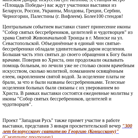
«Площадь Победы») вас ждут участники выставки из
Беларуси, России, Украины, Молдовы, Греции, Сербии,
Черногории, Палестины (г. Вифлеем). Более100 стендов!
Центральным событием выставки станет принесение иконы
"Собор святых бессребреников, целителей и чудотворцев" из
храма Святой Живоначальной Троицы в г. Минске на ул.
Севастопольской. Объединённые в единый чин святые-
бессребреники обладали удивительным даром исцеления.
Большая часть этих святых до своего обращения к Богу были
врачами. Поверив во Христа, они продолжали оказывать
помощь больным, но лечили уже не столько своим врачебным
искусством, сколько молитвой, помазанием освящённым
елеем, окроплением святой водой. За исцеление платы не
брали, за что и были названы бессребрениками. Телесные
исцеления больных были связаны с их уверованием во
Христа. В рамках выставки состоятся ежедневные молитвы у
иконы "Собор святых бессребреников, целителей и
чудотворцев".
Проект "Западная Русь" также примет участие в работе
выставки, представив 3 января просветительский вечер
"300
лет белорусскому святителю Георгию (Конисскому)"
(С
мотрите программу).