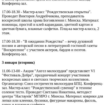
Конференц-зал.
17.00-18.30 - Мастер-класс "Рождественская открытка".
Проводит Виктория Андрейчикова, преподаватель
воскресной школы храма Богоявления г. Минска. Материал:
ножницы, простой и клей-карандаши, цветной картон и
цветная бумага, влажные салфетки. Плщ-ка мастер-класса, 2
этаж.
17.00-18.30 - "В ожидании Рождества" – вечер духовной
поэзии и авторской песни в литературной гостиной газеты
"Воскресение" с участием актеров, бардов и поэтов.
Конференц-зал.
3 января (вторник)
11.00-13-00 - Акция "Ангел милосердия" представляет VI
"Фестиваль Добра", праздничный концерт участников
воскресных школ и светских творческих коллективов.
Организатор: Союз сестричеств милосердия БПЦ. Конференц-
зал. Мастер-класс "Рождественский сувенир" в технике
соленое тесто. Проводит Светлана Никитина, методист
центра "Настаунiк" МГИРО г. Минска. Материал: коврики для
лепки или клеенки, бусинки, фигурные макароны, фасоль,
горох и влажные салфетки.