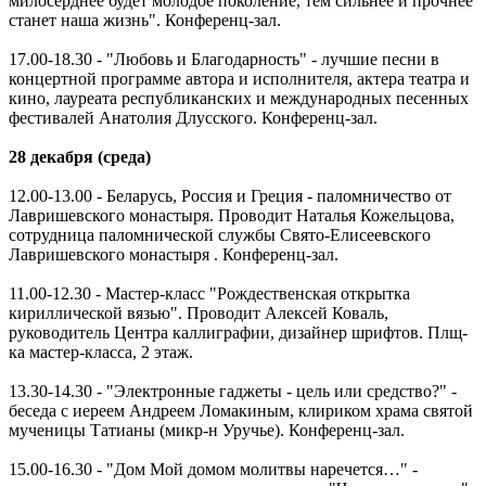
милосерднее будет молодое поколение, тем сильнее и прочнее
станет наша жизнь". Конференц-зал.
17.00-18.30 - "Любовь и Благодарность" - лучшие песни в
концертной программе автора и исполнителя, актера театра и
кино, лауреата республиканских и международных песенных
фестивалей Анатолия Длусского. Конференц-зал.
28 декабря (среда)
12.00-13.00 - Беларусь, Россия и Греция - паломничество от
Лавришевского монастыря. Проводит Наталья Кожельцова,
сотрудница паломнической службы Свято-Елисеевского
Лавришевского монастыря . Конференц-зал.
11.00-12.30 - Мастер-класс "Рождественская открытка
кириллической вязью". Проводит Алексей Коваль,
руководитель Центра каллиграфии, дизайнер шрифтов. Плщ-
ка мастер-класса, 2 этаж.
13.30-14.30 - "Электронные гаджеты - цель или средство?" -
беседа с иереем Андреем Ломакиным, клириком храма святой
мученицы Татианы (микр-н Уручье). Конференц-зал.
15.00-16.30 - "Дом Мой домом молитвы наречется…" -