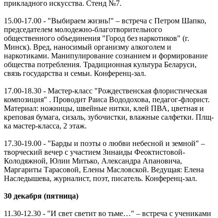
прикладного искусства. Стенд №7.
15.00-17.00 - "Выбираем жизнь!" – встреча с Петром Шапко,
председателем молодежно-благотворительного
общественного объединения "Город без наркотиков" (г.
Минск). Вред, наносимый организму алкоголем и
наркотиками. Манипулирование сознанием и формирование
общества потребления. Традиционная культура Беларуси,
связь государства и семьи. Конференц-зал.
17.00-18.30 - Мастер-класс "Рождественская флористическая
композиция" . Проводит Раиса Вододохова, педагог-флорист.
Материал: ножницы, швейные нитки, клей ПВА, цветная и
креповая бумага, сизаль, зубочистки, влажные салфетки. Плщ-
ка мастер-класса, 2 этаж.
17.30-19.00 - "Барды и поэты о любви небесной и земной" –
творческий вечер с участием Зинаиды Феоктистовой-
Колодяжной, Юлии Митько, Александра Апановича,
Маргариты Тарасовой, Елены Масловской. Ведущая: Елена
Наследышева, журналист, поэт, писатель. Конференц-зал.
30 декабря (пятница)
11.30-12.30 - "И свет светит во тьме…" – встреча с учениками