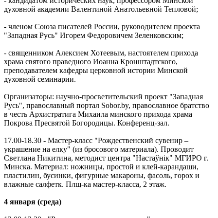
- кандидатом исторических наук, профессором Минской
духовной академии Валентиной Анатольевной Тепловой;
- членом Союза писателей России, руководителем проекта
"Западная Русь" Игорем Федоровичем Зеленковским;
- священником Алексием Хотеевым, настоятелем прихода
храма святого праведного Иоанна Кронштадтского,
преподавателем кафедры церковной истории Минской
духовной семинарии.
Организаторы: научно-просветительский проект "Западная
Русь", православный портал Sobor.by, православное братство
в честь Архистратига Михаила минского прихода храма
Покрова Пресвятой Богородицы. Конференц-зал.
17.00-18.30 - Мастер-класс "Рождественский сувенир –
украшение на елку" (из бросового материала). Проводит
Светлана Никитина, методист центра "Настаўнiк" МГИРО г.
Минска. Материал: ножницы, простой и клей-карандаши,
пластилин, бусинки, фигурные макароны, фасоль, горох и
влажные салфетк. Плщ-ка мастер-класса, 2 этаж.
4 января (среда)