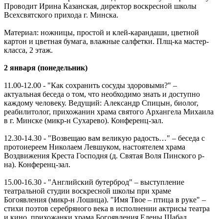
Проводит Ирина Казанская, директор воскресной школы
Всехсвятского прихода г. Минска.
Материал: ножницы, простой и клей-карандаши, цветной
картон и цветная бумага, влажные салфетки. Плщ-ка мастер-
класса, 2 этаж.
2 января (понедельник)
11.00-12.00 - "Как сохранить сосуды здоровыми?" –
актуальная беседа о том, что необходимо знать и доступно
каждому человеку. Ведущий: Александр Спицын, биолог,
реабилитолог, прихожанин храма святого Архангела Михаила
в г. Минске (микр-н Сухарево). Конференц-зал.
12.30-14.30 - "Возвещаю вам великую радость…" – беседа с
протоиереем Николаем Левшуком, настоятелем храма
Воздвижения Креста Господня (д. Святая Воля Пинского р-
на). Конференц-зал.
15.00-16.30 - "Английский бутерброд" – выступление
театральной студии воскресной школы при храме
Богоявления (микр-н Лошица). "Имя Твое – птица в руке" –
стихи поэтов серебряного века в исполнении актрисы театра
и кино, прихожанки храма Богоявления Елены Шабад.