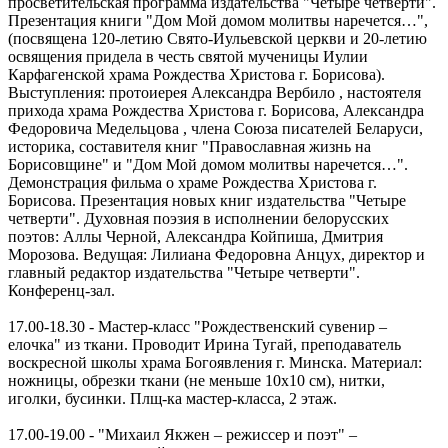
просветительская программа издательства "Четыре четверти".
Презентация книги "Дом Мой домом молитвы наречется…",
(посвящена 120-летию Свято-Иульевской церкви и 20-летию
освящения придела в честь святой мученицы Иулии
Карфагенской храма Рождества Христова г. Борисова).
Выступления: протоиерея Александра Вербило , настоятеля
прихода храма Рождества Христова г. Борисова, Александра
Федоровича Медельцова , члена Союза писателей Беларуси,
историка, составителя книг "Православная жизнь на
Борисовщине" и "Дом Мой домом молитвы наречется…".
Демонстрация фильма о храме Рождества Христова г.
Борисова. Презентация новых книг издательства "Четыре
четверти". Духовная поэзия в исполнении белорусских
поэтов: Аллы Черной, Александра Койпиша, Дмитрия
Морозова. Ведущая: Лилиана Федоровна Анцух, директор и
главный редактор издательства "Четыре четверти".
Конференц-зал.
17.00-18.30 - Мастер-класс "Рождественский сувенир –
елочка" из ткани. Проводит Ирина Тугай, преподаватель
воскресной школы храма Богоявления г. Минска. Материал:
ножницы, обрезки ткани (не меньше 10х10 см), нитки,
иголки, бусинки. Плщ-ка мастер-класса, 2 этаж.
17.00-19.00 - "Михаил Якжен – режиссер и поэт" –