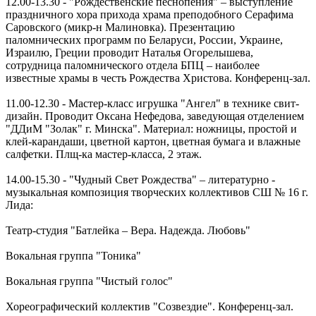
12.00-13.30 - "Рождественские песнопения" – выступление
праздничного хора прихода храма преподобного Серафима
Саровского (микр-н Малиновка). Презентацию
паломнических программ по Беларуси, России, Украине,
Израилю, Греции проводит Наталья Огорелышева,
сотрудница паломнического отдела БПЦ – наиболее
известные храмы в честь Рождества Христова. Конференц-зал.
11.00-12.30 - Мастер-класс игрушка "Ангел" в технике свит-
дизайн. Проводит Оксана Нефедова, заведующая отделением
"ДДиМ "Золак" г. Минска". Материал: ножницы, простой и
клей-карандаши, цветной картон, цветная бумага и влажные
салфетки. Плщ-ка мастер-класса, 2 этаж.
14.00-15.30 - "Чудный Свет Рождества" – литературно -
музыкальная композиция творческих коллективов СШ № 16 г.
Лида:
Театр-студия "Батлейка – Вера. Надежда. Любовь"
Вокальная группа "Тоника"
Вокальная группа "Чистый голос"
Хореографический коллектив "Созвездие". Конференц-зал.