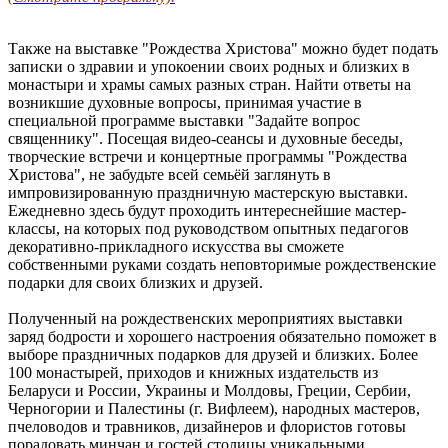
Также на выставке "Рождества Христова" можно будет подать
записки о здравии и упокоении своих родных и близких в
монастыри и храмы самых разных стран. Найти ответы на
возникшие духовные вопросы, принимая участие в
специальной программе выставки "Задайте вопрос
священнику". Посещая видео-сеансы и духовные беседы,
творческие встречи и концертные программы "Рождества
Христова", не забудьте всей семьёй заглянуть в
импровизированную праздничную мастерскую выставки.
Ежедневно здесь будут проходить интереснейшие мастер-
классы, на которых под руководством опытных педагогов
декоративно-прикладного искусства вы сможете
собственными руками создать неповторимые рождественские
подарки для своих близких и друзей.
Полученный на рождественских мероприятиях выставки
заряд бодрости и хорошего настроения обязательно поможет в
выборе праздничных подарков для друзей и близких. Более
100 монастырей, приходов и книжных издательств из
Беларуси и России, Украины и Молдовы, Греции, Сербии,
Черногории и Палестины (г. Вифлеем), народных мастеров,
пчеловодов и травников, дизайнеров и флористов готовы
порадовать минчан и гостей столицы уникальными