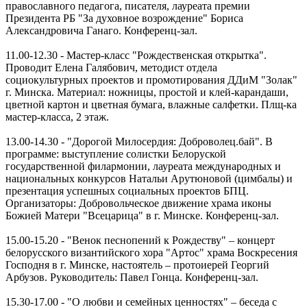
православного педагога, писателя, лауреата премии
Президента РБ "За духовное возрождение" Бориса
Александровича Ганаго. Конференц-зал.
11.00-12.30 - Мастер-класс "Рождественская открытка".
Проводит Елена Галябович, методист отдела
социокультурных проектов и промотирования ДДиМ "Золак"
г. Минска. Материал: ножницы, простой и клей-карандаши,
цветной картон и цветная бумага, влажные салфетки. Плщ-ка
мастер-класса, 2 этаж.
13.00-14.30 - "Дорогой Милосердия: Доброволец.бай". В
программе: выступление солистки Белоруской
государственной филармонии, лауреата международных и
национальных конкурсов Натальи Арутюновой (цимбалы) и
презентация успешных социальных проектов БПЦ.
Организаторы: Добровольческое движение храма иконы
Божией Матери "Всецарица" в г. Минске. Конференц-зал.
15.00-15.20 - "Венок песнопений к Рождеству" – концерт
белорусского византийского хора "Артос" храма Воскресения
Господня в г. Минске, настоятель – протоиерей Георгий
Арбузов. Руководитель: Павел Гонца. Конференц-зал.
15.30-17.00 - "О любви и семейных ценностях" – беседа с