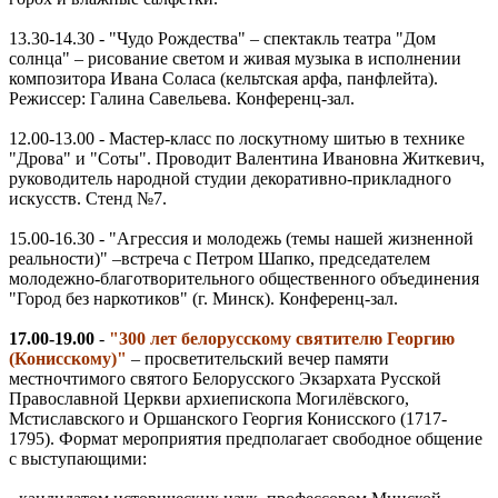
13.30-14.30 - "Чудо Рождества" – спектакль театра "Дом
солнца" – рисование светом и живая музыка в исполнении
композитора Ивана Соласа (кельтская арфа, панфлейта).
Режиссер: Галина Савельева. Конференц-зал.
12.00-13.00 - Мастер-класс по лоскутному шитью в технике
"Дрова" и "Соты". Проводит Валентина Ивановна Житкевич,
руководитель народной студии декоративно-прикладного
искусств. Стенд №7.
15.00-16.30 - "Агрессия и молодежь (темы нашей жизненной
реальности)" –встреча с Петром Шапко, председателем
молодежно-благотворительного общественного объединения
"Город без наркотиков" (г. Минск). Конференц-зал.
17.00-19.00
-
"300 лет белорусскому святителю Георгию
(Конисскому)"
– просветительский вечер памяти
местночтимого святого Белорусского Экзархата Русской
Православной Церкви архиепископа Могилёвского,
Мстиславского и Оршанского Георгия Конисского (1717-
1795). Формат мероприятия предполагает свободное общение
с выступающими: