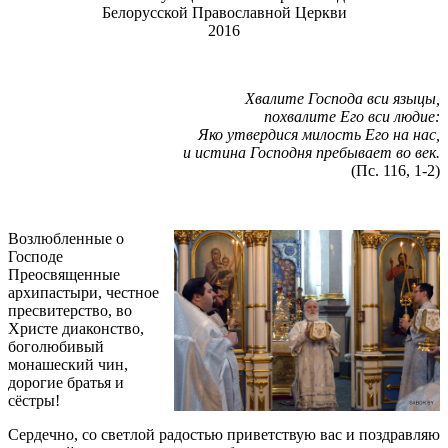
Белорусской Православной Церкви
2016
Хвалите Господа вси языцы,
похвалите Его вси людие:
Яко утвердися милость Его на нас,
и истина Господня пребывает во век.
(Пс. 116, 1-2)
Возлюбленные о
Господе
Преосвященные
архипастыри, честное
пресвитерство, во
Христе диаконство,
боголюбивый
монашеский чин,
дорогие братья и
сёстры!
Сердечно, со светлой радостью приветствую вас и поздравляю