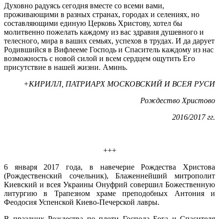
Духовно радуясь сегодня вместе со всеми вами,
проживающими в разных странах, городах и селениях, но
составляющими единую Церковь Христову, хотел бы
молитвенно пожелать каждому из вас здравия душевного и
телесного, мира в ваших семьях, успехов в трудах. И да дарует
Родившийся в Вифлееме Господь и Спаситель каждому из нас
возможность с новой силой и всем сердцем ощутить Его
присутствие в нашей жизни. Аминь.
+КИРИЛЛ, ПАТРИАРХ МОСКОВСКИЙ И ВСЕЯ РУСИ
Рождество Христово
2016/2017 гг.
+++
6 января 2017 года, в навечерие Рождества Христова
(Рождественский сочельник), Блаженнейший митрополит
Киевский и всея Украины Онуфрий совершил Божественную
литургию в Трапезном храме преподобных Антония и
Феодосия Успенской Киево-Печерской лавры.
В праздник Рождества по плоти Господа Бога и Спасителя