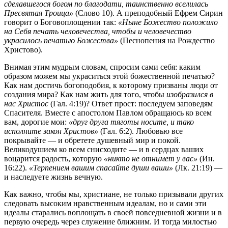
сделавшегося богом по благодати, таинственно вселилась
Пресвятая Троица»
(Слово 10). А преподобный Ефрем Сирин
говорит о Боговоплощении так:
«Ныне Божество положило
на Себя печать человечества, чтобы и человечество
украсилось печатью Божества»
(Песнопения на Рождество
Христово).
Внимая этим мудрым словам, спросим сами себя: каким
образом можем мы украситься этой божественной печатью?
Как нам достичь богоподобия, к которому призваны люди от
создания мира? Как нам жить для того, чтобы
изобразился в
нас Христос
(Гал. 4:19)? Ответ прост: последуем заповедям
Спасителя. Вместе с апостолом Павлом обращаюсь ко всем
вам, дорогие мои:
«друг друга тяготы носите, и тако
исполните закон Христов»
(Гал. 6:2). Любовью все
покрывайте — и обретете душевный мир и покой.
Великодушием ко всем снисходите — и в сердцах ваших
воцарится радость, которую
«никто не отнимет у вас»
(Ин.
16:22).
«Терпением вашим спасайте души ваши»
(Лк. 21:19) —
и наследуете жизнь вечную.
Как важно, чтобы мы, христиане, не только призывали других
следовать высоким нравственным идеалам, но и сами эти
идеалы старались воплощать в своей повседневной жизни и в
первую очередь через служение ближним. И тогда милостью