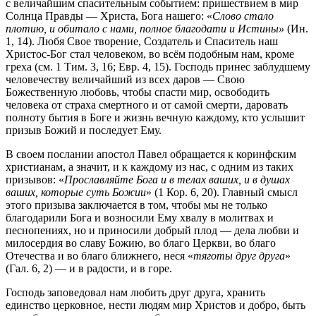
с величайшим спасительным событием: пришествием в мир
Солнца Правды — Христа, Бога нашего: «
Слово стало
плотию, и обитало с нами, полное благодати и Истины»
(Ин.
1, 14). Любя Свое творение, Создатель и Спаситель наш
Христос-Бог стал человеком, во всём подобным нам, кроме
греха (см. 1 Тим. 3, 16; Евр. 4, 15). Господь принес заблудшему
человечеству величайший из всех даров — Свою
Божественную любовь, чтобы спасти мир, освободить
человека от страха смертного и от самой смерти, даровать
полноту бытия в Боге и жизнь вечную каждому, кто услышит
призыв Божий и последует Ему.
В своем послании апостол Павел обращается к коринфским
христианам, а значит, и к каждому из нас, с одним из таких
призывов: «
Прославляйте Бога и в телах ваших, и в душах
ваших, которые суть Божии
» (1 Кор. 6, 20). Главный смысл
этого призыва заключается в том, чтобы мы не только
благодарили Бога и возносили Ему хвалу в молитвах и
песнопениях, но и приносили добрый плод — дела любви и
милосердия во славу Божию, во благо Церкви, во благо
Отечества и во благо ближнего, неся «
тяготы друг друга
»
(Гал. 6, 2) — и в радости, и в горе.
Господь заповедовал нам любить друг друга, хранить
единство церковное, нести людям мир Христов и добро, быть