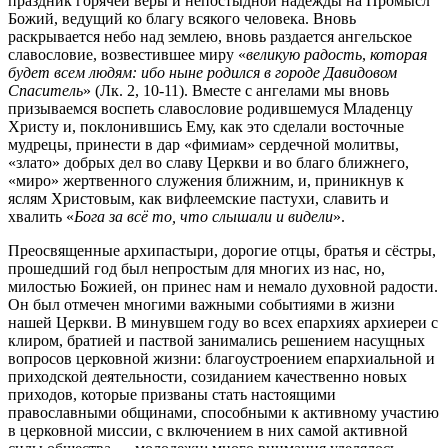
праздник горячей веры и непостыдной надежды на Промысл
Божий, ведущий ко благу всякого человека. Вновь
раскрывается небо над землею, вновь раздается ангельское
славословие, возвестившее миру «
великую радость
,
которая
будет всем людям: ибо ныне родился в городе Давидовом
Спаситель
» (Лк. 2, 10-11). Вместе с ангелами мы вновь
призываемся воспеть славословие родившемуся Младенцу
Христу и, поклонившись Ему, как это сделали восточные
мудрецы, принести в дар «фимиам» сердечной молитвы,
«злато» добрых дел во славу Церкви и во благо ближнего,
«миро» жертвенного служения ближним, и, приникнув к
яслям Христовым, как вифлеемские пастухи, славить и
хвалить «
Бога за всё то, что слышали и видели
».
Преосвященные архипастыри, дорогие отцы, братья и сёстры,
прошедший год был непростым для многих из нас, но,
милостью Божией, он принес нам и немало духовной радости.
Он был отмечен многими важными событиями в жизни
нашей Церкви. В минувшем году во всех епархиях архиереи с
клиром, братией и паствой занимались решением насущных
вопросов церковной жизни: благоустроением епархиальной и
приходской деятельности, созиданием качественно новых
приходов, которые призваны стать настоящими
православными общинами, способными к активному участию
в церковной миссии, с включением в них самой активной