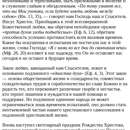
незлобивыми и терпеливыми, быть прилежными в молитве и
в служении слабым и обездоленным. «
По тому узнают все,
что вы Мои ученики, если будете иметь любовь между
собою
» (Ин. 13, 35), — говорит нам Господь наш и Спаситель
Иисус Христос. Приобщаясь к этой всесовершенной
Божественной любви, мы обретаем непобедимое оружие
«
против духов злобы поднебесных
» (Еф. 6, 12), обретаем
способность успешно противостоять всем вызовам времени.
Какие бы искушения и испытания ни постигали нас в этой
жизни, слова Господа: «
Я с вами во все дни до скончания века»
(Мф. 28, 20) вселяют в нас надежду, что Он не оставляет нас
сегодня и не оставит в будущее время.
Закон любви, завещанный нам Спасителем, лежит в
основании подлинного «
единства духа
» (Еф. 4, 3). Этот закон
— основа общественной жизни и солидарности, совместных
созидательных трудов и соработничества во славу Божию и на
радость тех, кто переживает различные скорби и несчастья,
кто терпит лишения и нуждается в нашей помощи и
поддержке. Но подлинное единение народа не может
ограничиваться лишь временем испытаний, оно должно стать
неотъемлемой частью нашего христианского самосознания и
подлинной христианской жизни.
Вновь наступил светозарный праздник Рождества Христова,