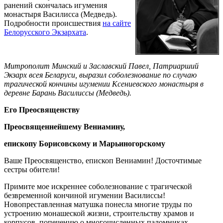
ранений скончалась игумения
монастыря Василисса (Медведь).
Подробности происшествия
на сайте
Белорусского Экзархата
.
Митрополит Минский и Заславский Павел, Патриарший
Экзарх всея Беларуси, выразил соболезнование по случаю
трагической кончины игумении Ксениевского монастыря в
деревне Барань Василиссы (Медведь).
Его Преосвященству
Преосвященнейшему Вениамину,
епископу Борисовскому и Марьиногорскому
Ваше Преосвященство, епископ Вениамин! Досточтимые
сестры обители!
Примите мое искреннее соболезнование с трагической
безвременной кончиной игумении Василиссы!
Новопреставленная матушка понесла многие труды по
устроению монашеской жизни, строительству храмов и
корпусов, попечению о многочисленных паломниках