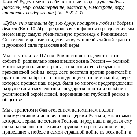
Божией будем иметь в себе истинные плоды духа:
любовь,
радость, мир, долготерпение, благость, милосердие, веру,
кротость, воздержание
(Гал. 5:22-23).
«Будем внимательны друг ко другу, поощряя к любви и добрым
делам»
(Евр. 10:24). Преодолевая конфликты и разделения, мы
несем миру самую убедительную проповедь о Родившемся
Спасителе и делами свидетельствуем о необычайной красоте
и духовной силе православной веры.
Мы вступили в 2017 год. Ровно сто лет отделяет нас от
событий, радикально изменивших жизнь России — великой
многонациональной страны, и ввергших ее в безумство
гражданской войны, когда дети восстали против родителей и
брат пошел на брата. Те последующие потери и скорби, через
которые прошел наш народ, были во многом предопределены
разрушением тысячелетней государственности и борьбой с
религиозной верой людей, породившими глубокий раскол в
обществе.
Мы с трепетом и благоговением вспоминаем подвиг
новомучеников и исповедников Церкви Русской, молитвами
которых, верим, не оставил Господь народ наш и даровал ему
силы на свершение великих трудовых и ратных подвигов,
приведших к победе в самой страшной войне из всех войн, к