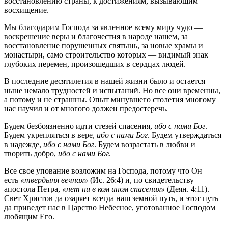
восстановлению страны, к достижениям, вызывающим
восхищение.
Мы благодарим Господа за явленное всему миру чудо —
воскрешение веры и благочестия в народе нашем, за
восстановление порушенных святынь, за новые храмы и
монастыри, само строительство которых — видимый знак
глубоких перемен, произошедших в сердцах людей.
В последние десятилетия в нашей жизни было и остается
ныне немало трудностей и испытаний. Но все они временны,
а потому и не страшны. Опыт минувшего столетия многому
нас научил и от многого должен предостеречь.
Будем безбоязненно идти стезей спасения,
ибо с нами Бог
.
Будем укрепляться в вере,
ибо с нами Бог
. Будем утверждаться
в надежде,
ибо с нами Бог
. Будем возрастать в любви и
творить добро,
ибо с нами Бог
.
Все свое упование возложим на Господа, потому что Он
есть
«твердыня вечная»
(Ис. 26:4) и, по свидетельству
апостола Петра,
«нет ни в ком ином спасения»
(Деян. 4:11).
Свет Христов да озаряет всегда наш земной путь, и этот путь
да приведет нас в Царство Небесное, уготованное Господом
любящим Его.