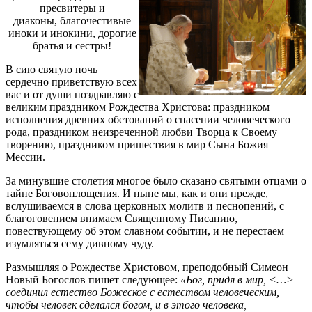
пресвитеры и
диаконы, благочестивые
иноки и инокини, дорогие
братья и сестры!
В сию святую ночь
сердечно приветствую всех
вас и от души поздравляю с
великим праздником Рождества Христова: праздником
исполнения древних обетований о спасении человеческого
рода, праздником неизреченной любви Творца к Своему
творению, праздником пришествия в мир Сына Божия —
Мессии.
За минувшие столетия многое было сказано святыми отцами о
тайне Боговоплощения. И ныне мы, как и они прежде,
вслушиваемся в слова церковных молитв и песнопений, с
благоговением внимаем Священному Писанию,
повествующему об этом славном событии, и не перестаем
изумляться сему дивному чуду.
Размышляя о Рождестве Христовом, преподобный Симеон
Новый Богослов пишет следующее:
«Бог, придя в мир, <…>
соединил естество Божеское с естеством человеческим,
чтобы человек сделался богом, и в этого человека,