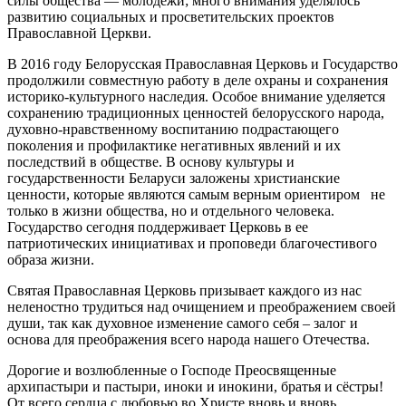
силы общества — молодежи; много внимания уделялось
развитию социальных и просветительских проектов
Православной Церкви.
В 2016 году Белорусская Православная Церковь и Государство
продолжили совместную работу в деле охраны и сохранения
историко-культурного наследия. Особое внимание уделяется
сохранению традиционных ценностей белорусского народа,
духовно-нравственному воспитанию подрастающего
поколения и профилактике негативных явлений и их
последствий в обществе. В основу культуры и
государственности Беларуси заложены христианские
ценности, которые являются самым верным ориентиром не
только в жизни общества, но и отдельного человека.
Государство сегодня поддерживает Церковь в ее
патриотических инициативах и проповеди благочестивого
образа жизни.
Святая Православная Церковь призывает каждого из нас
неленостно трудиться над очищением и преображением своей
души, так как духовное изменение самого себя – залог и
основа для преображения всего народа нашего Отечества.
Дорогие и возлюбленные о Господе Преосвященные
архипастыри и пастыри, иноки и инокини, братья и сёстры!
От всего сердца с любовью во Христе вновь и вновь