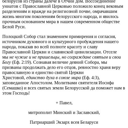
белорусов из страны далече в Отчий дом. Воссоединение
униатов с Православной Церковью положило конец вековым
разделениям и вражде на религиозной почве, омрачавшим
жизнь многим поколениям белорусского народа, и явилось
прочным основанием мира в нашем современном обществе
Белой Руси.
Полоцкий Собор стал знамением примирения и согласия,
источником духовного и культурного пробуждения нашего
народа, показав во всей полноте красоту и славу
Православной Церкви и славянской цивилизации. Отселе
мы
не чужие и не пришельцы, но сограждане святым и свои
Богу
(Еф. 2:19). Сознавая величие деяний Собора, мы
призваны продолжать дело его отцов, ревностно храня веру
православную и единство святой Церкви
Христовой,
единство духа в союзе мира
(Еф. 4:3),
заповеданное Апостолом. Молитвами святителя Иосифа
(Семашко) и всех святых земли Белорусской да поможет нам в
этом Господь!
+ Павел,
митрополит Минский и Заславский,
Патриарший Экзарх всея Беларуси