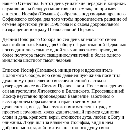
нашего Отечества. В этот день униатские иерархи и клирики,
служившие на белорусско-литовских землях, по призыву
епископа Иосифа (Семашко) собрались под сводами древнего
Софийского собора, для того чтобы провозгласить решение об
отмене Брестской унии 1596 года и о своем добровольном
возвращении в ограду Православной Церкви.
Деяния Полоцкого Собора по сей день впечатляют своей
масштабностью. Благодаря Собору с Православной Церковью
воссоединились свыше одной тысячи шестисот приходов,
более полутора тысяч священнослужителей и более одного
миллиона шестисот тысяч человек.
Епископ Иосиф (Семашко), инициатор и вдохновитель
Полоцкого Собора, всю свою дальнейшую жизнь посвятил
духовному просвещению воссоединенной паствы и
утверждению ее во Святом Православии. После возведения в
сан митрополита Литовского и Виленского, Преосвященный
Иосиф неустанно проповедовал Евангелие, заботился о
всестороннем образовании и нравственном росте
духовенства, всегда был чуток и внимателен к нуждам
простых верующих, являя удивительный пример единства
слова и дела, крепости веры, стойкости духа, любви к Богу и
ближним. Люди шли за владыкой Иосифом, видя в нем
доброго пастыря, действительно готового душу свою