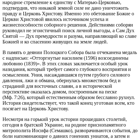
народное стремление к единству с Матерью-Церковью,
подтвердив, что никакой земной силе не дано уничтожить
правду и Церковь Христову. Именно это обетование Божие о
Церкви Христовой явилось источником успеха и
жизнеспособности соборного решения. Действиями соборян
руководил не эгоистичный поиск личной выгоды, а Сам Дух
Святой — Дух премудрости и разума, направляющий ко славе
Божией и ко спасению живущих на земле людей.
В память о деянии Полоцкого Собора была отчеканена медаль
с надписью: «Отторгнутые насилием (1596) возсоединены
любовию (1839)». В этих словах заключается особый урок
назидания, который требует самого глубокого восприятия и
осмысления. Уния, насаждавшаяся путем грубого силового
давления, лжи и обмана, обернулась множеством бед и
страданий для восточных славян, а в исторической
перспективе оказалась домом, построенным на песке
(Мф. 7:26), который естественным образом бесславно рухнул.
История свидетельствует, что такой конец уготован всем, кто
посягает на Церковь Христову.
Несмотря на горький урок истории прошедших столетий,
сегодня в братской Украине, на родине приснопамятного
митрополита Иосифа (Семашко), разворачиваются события, до
боли напоминающие о давних гонениях униатов, а затем и