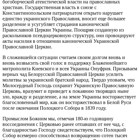
богоборческой атеистической власти на православных
христиан. Государственная власть в союзе с
Константинопольским патриархатом открыто нарушает
единство украинского Православия, вносит еще большее
разделение и усугубляет страдания канонической
Православной Церкви Украины. Поощряя созданную из
раскольников псевдоцерковную структуру, они провоцируют
акты насилия в отношении канонической Украинской
Православной Церкви.
В сложившейся ситуации считаем своим долгом вновь и
вновь возвысить свой голос в поддержку Блаженнейшего
митрополита Киевского и всея Украины Онуфрия. Призываем
верных чад Белорусской Православной Церкви усилить
молитвы за украинский братский народ. Твердо уповаем, что
Милосердный Господь сохранит Украинскую Православную
Церковь, вразумит и приведет к покаянию творящих ныне
зло, вражду и разделение, а на земле Украины восторжествует
благословенный мир, как он восторжествовал в Белой Руси
после окончания Полоцкого Собора в 1839 году.
Промыслом Божиим мы, отмечая 180-ю годовщину
воссоединения с Церковью ранее отпавших от нее чад, с
благодарностью Господу свидетельствуем, что Полоцкий
Собор всемерно способствовал возвращению сотен тысяч