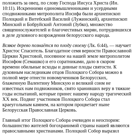
положить за овец, по слову Господа Иисуса Христа (Ин.
10:11). Искренними единомышленниками и усердными
сподвижниками митрополита Иосифа были архиепископ
Полоцкий и Витебский Василий (Лужинский), архиепископ
Минский и Бобруйский Антоний (Зубко), множество
священнослужителей и благочестивых мирян, потрудившихся
в деле духовного возрождения белорусского народа.
Всякое дерево познаётся по плоду своему
(Лк. 6:44), — научает
Христос Спаситель. Благодатное семя верности Православной
Церкви Христовой, посеянное на нашей земле митрополитом
Иосифом (Семашко) и его соратниками, дало в скором
времени обильные всходы и дивные плоды святости. К
духовным наследникам отцов Полоцкого Собора можно в
полной мере отнести новомучеников Белорусских,
блаженную Валентину Минскую и великий сонм не
известных нам подвижников, свято хранивших веру в тяжкие
годы испытаний, которые принес нашему народу трагический
ХХ век. Подвиг участников Полоцкого Собора стал
краеугольным камнем, на котором процветает ныне
Белорусская Православная Церковь.
Главный итог Полоцкого Собора очевиден и неоспорим:
большинство жителей богохранимой страны нашей являются
православными христианами. Полоцкий Собор выразил