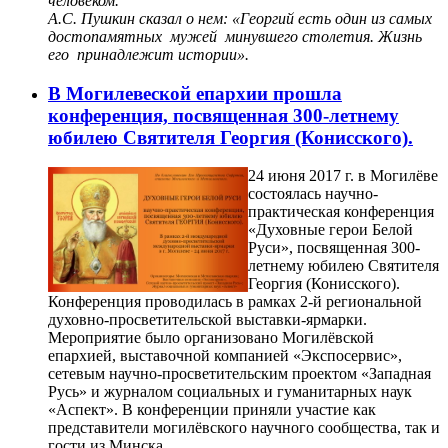
человеком.
А.С. Пушкин сказал о нем: «Георгий есть один из самых
достопамятных мужей минувшего столетия. Жизнь
его принадлежит истории».
В Могилевеской епархии прошла
конференция, посвященная 300-летнему
юбилею Святителя Георгия (Конисского).
24 июня 2017 г. в Могилёве
состоялась научно-
практическая конференция
«Духовные герои Белой
Руси», посвященная 300-
летнему юбилею Святителя
Георгия (Конисского).
Конференция проводилась в рамках 2-й региональной
духовно-просветительской выставки-ярмарки.
Мероприятие было организовано Могилёвской
епархией, выставочной компанией «Экспосервис»,
сетевым научно-просветительским проектом «Западная
Русь» и журналом социальных и гуманитарных наук
«Аспект». В конференции приняли участие как
представители могилёвского научного сообщества, так и
гости из Минска.