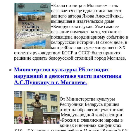
«Ехала столица в Могилев» – так
называется еще одна книга нашего
давнего автора Якова Алексейчика,
вышедшая в издательском доме
«Белорусская наука». Уже само ее
название намекает на то, что книга
посвящена неординарному событию в
белорусской истории. В самом деле, в
конце 30-х годов уже минувшего ХХ
столетия руководством БССР и СССР было принято
решение сделать белорусской столицей город Могилев.
Министерство культуры РБ не видит
нарушений в демонтаже части памятника
А.С.Пушкину в г. Могилеве.
От Министерства культуры
Республики Беларусь пришел
ответ на обращение участников
Международной конференции
«Россия и славянские народы в
войнах и военных конфликтах
XIX – XX веков», состоявшейся в Минске 28 июня 2015