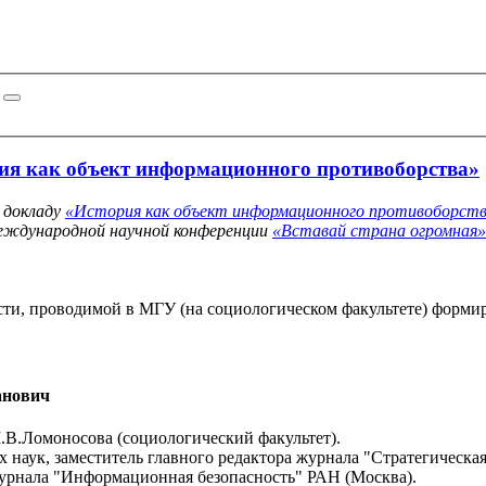
ия как объект информационного противоборства»
 докладу
«История как объект информационного противоборст
еждународной научной конференции
«Вставай страна огромная»
сти, проводимой в МГУ (на социологическом факультете) форми
анович
.В.Ломоносова (социологический факультет).
 наук, заместитель главного редактора журнала "Стратегическа
журнала "Информационная безопасность" РАН (Москва).